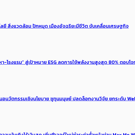
ลยี สิ่งแวดล้อม ปักหมุด เมืองอัจฉริยะมีชีวิต ขับเคลื่อนเศรษฐกิจ
งหา-โรงแรม” สู่เป้าหมาย ESG ลดการใช้พลังงานสูงสุด 80% ตอบโจท
้อเสนอนวัตกรรมเชิงนโยบาย ชูทุนมนุษย์ ปลดล็อกงานวิจัย ยกระดับ
ณ์ความบันเทิงไร้เงินสด เพิ่มฟีเจอร์ใหม่ชำระค่าตั๋วหนังผ่าน Max 