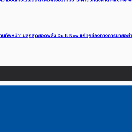
 ของคนทัพหน้า” ปลุกสุดยอดพลัง Do It Now แก่ทุกช่องทางการขายอย