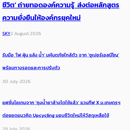
ชีวิต’ ถ่ายทอดองค์ความรู้ ส่งต่อหลักสูตร
ความยั่งยืนให้องค์กรยุคใหม่
SKY
2 August 2026
รับมือ ‘ไฟ ฝุ่น แล้ง น้ำ’ มหันตภัยใกล้ตัว จาก ‘ซูเปอร์เอลนีโญ’
พร้อมทางรอดและการปรับตัว
30 July 2026
แฟชั่นไอเทมจาก ‘ถุงน้ำยาล้างไตใช้แล้ว’ แวนทีฟ X ม.เกษตรฯ
ต่อยอดแนวคิด Upcycling มอบชีวิตใหม่ให้วัสดุเหลือใช้
29 July 2026