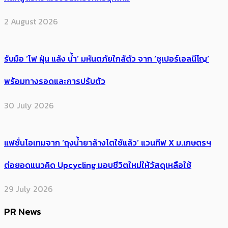
2 August 2026
รับมือ ‘ไฟ ฝุ่น แล้ง น้ำ’ มหันตภัยใกล้ตัว จาก ‘ซูเปอร์เอลนีโญ’
พร้อมทางรอดและการปรับตัว
30 July 2026
แฟชั่นไอเทมจาก ‘ถุงน้ำยาล้างไตใช้แล้ว’ แวนทีฟ X ม.เกษตรฯ
ต่อยอดแนวคิด Upcycling มอบชีวิตใหม่ให้วัสดุเหลือใช้
29 July 2026
PR News