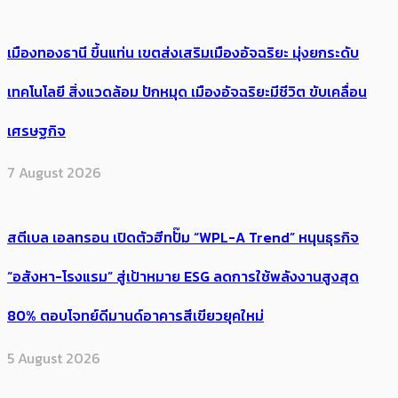
เมืองทองธานี ขึ้นแท่น เขตส่งเสริมเมืองอัจฉริยะ มุ่งยกระดับ
เทคโนโลยี สิ่งแวดล้อม ปักหมุด เมืองอัจฉริยะมีชีวิต ขับเคลื่อน
เศรษฐกิจ
7 August 2026
สตีเบล เอลทรอน เปิดตัวฮีทปั๊ม “WPL-A Trend” หนุนธุรกิจ
“อสังหา-โรงแรม” สู่เป้าหมาย ESG ลดการใช้พลังงานสูงสุด
80% ตอบโจทย์ดีมานด์อาคารสีเขียวยุคใหม่
5 August 2026