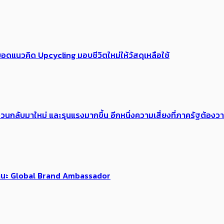
อดแนวคิด Upcycling มอบชีวิตใหม่ให้วัสดุเหลือใช้
้อง​วนกลับมาใหม่ และรุนแรงมากขึ้น อีกหนึ่งความเสี่ยงที่ภาครัฐต้อง
นฐานะ Global Brand Ambassador