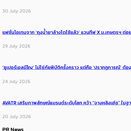
30 July 2026
แฟชั่นไอเทมจาก ‘ถุงน้ำยาล้างไตใช้แล้ว’ แวนทีฟ X ม.เกษตรฯ ต่อย
29 July 2026
‘ซูเปอร์เอลนีโญ’ ไม่ใช่ภัยพิบัติครั้งคราว แต่คือ ‘ปรากฏการณ์’ ​ต
24 July 2026
AVATR เสริมภาพลักษณ์แบรนด์ระดับโลก คว้า “จางหลิงเฮ่อ” ใ
20 July 2026
PR News