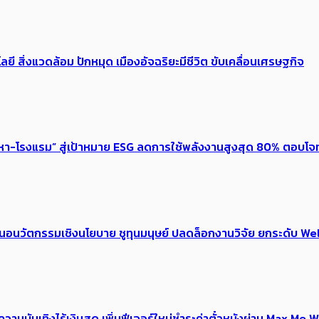
ลยี สิ่งแวดล้อม ปักหมุด เมืองอัจฉริยะมีชีวิต ขับเคลื่อนเศรษฐกิจ
งหา-โรงแรม” สู่เป้าหมาย ESG ลดการใช้พลังงานสูงสุด 80% ตอบโจท
้อเสนอนวัตกรรมเชิงนโยบาย ชูทุนมนุษย์ ปลดล็อกงานวิจัย ยกระดับ
ณ์ความบันเทิงไร้เงินสด เพิ่มฟีเจอร์ใหม่ชำระค่าตั๋วหนังผ่าน Max 