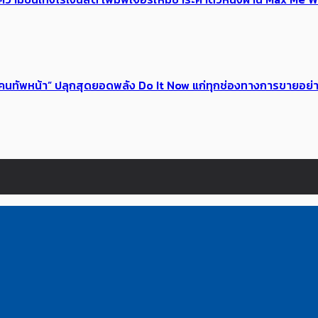
 ของคนทัพหน้า” ปลุกสุดยอดพลัง Do It Now แก่ทุกช่องทางการขายอย