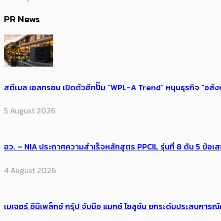
PR News
สตีเบล เอลทรอน เปิดตัวฮีทปั๊ม “WPL-A Trend” หนุนธุรกิจ “อสั
5 August 2026
อว. – NIA ประกาศความสำเร็จหลักสูตร PPCIL รุ่นที่ 8 ดัน 5 ข
4 August 2026
เมเจอร์ ซีนีเพล็กซ์ กรุ้ป จับมือ แมกซ์ โซลูชัน ยกระดับประสบการ