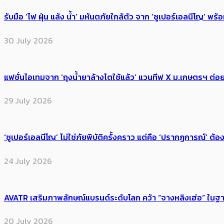
รับมือ ‘ไฟ ฝุ่น แล้ง น้ำ’ มหันตภัยใกล้ตัว จาก ‘ซูเปอร์เอลนีโญ’ 
30 July 2026
แฟชั่นไอเทมจาก ‘ถุงน้ำยาล้างไตใช้แล้ว’ แวนทีฟ X ม.เกษตรฯ ต่อย
29 July 2026
‘ซูเปอร์เอลนีโญ’ ไม่ใช่ภัยพิบัติครั้งคราว แต่คือ ‘ปรากฏการณ์’ ​ต
24 July 2026
AVATR เสริมภาพลักษณ์แบรนด์ระดับโลก คว้า “จางหลิงเฮ่อ” ใ
20 July 2026