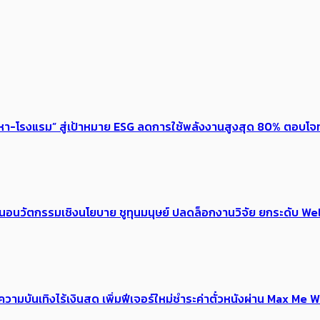
งหา-โรงแรม” สู่เป้าหมาย ESG ลดการใช้พลังงานสูงสุด 80% ตอบโจท
้อเสนอนวัตกรรมเชิงนโยบาย ชูทุนมนุษย์ ปลดล็อกงานวิจัย ยกระดับ
ณ์ความบันเทิงไร้เงินสด เพิ่มฟีเจอร์ใหม่ชำระค่าตั๋วหนังผ่าน Max 