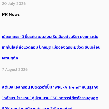
20 July 2026
PR News
เมืองทองธานี ขึ้นแท่น เขตส่งเสริมเมืองอัจฉริยะ มุ่งยกระดับ
เทคโนโลยี สิ่งแวดล้อม ปักหมุด เมืองอัจฉริยะมีชีวิต ขับเคลื่อน
เศรษฐกิจ
7 August 2026
สตีเบล เอลทรอน เปิดตัวฮีทปั๊ม “WPL-A Trend” หนุนธุรกิจ
“อสังหา-โรงแรม” สู่เป้าหมาย ESG ลดการใช้พลังงานสูงสุด
80% ตอบโจทย์ดีมานด์อาคารสีเขียวยุคใหม่