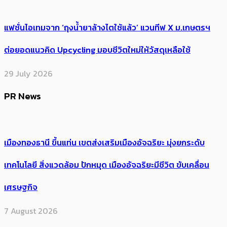
แฟชั่นไอเทมจาก ‘ถุงน้ำยาล้างไตใช้แล้ว’ แวนทีฟ X ม.เกษตรฯ
ต่อยอดแนวคิด Upcycling มอบชีวิตใหม่ให้วัสดุเหลือใช้
29 July 2026
PR News
เมืองทองธานี ขึ้นแท่น เขตส่งเสริมเมืองอัจฉริยะ มุ่งยกระดับ
เทคโนโลยี สิ่งแวดล้อม ปักหมุด เมืองอัจฉริยะมีชีวิต ขับเคลื่อน
เศรษฐกิจ
7 August 2026