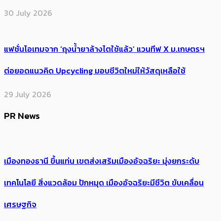
30 July 2026
แฟชั่นไอเทมจาก ‘ถุงน้ำยาล้างไตใช้แล้ว’ แวนทีฟ X ม.เกษตรฯ
ต่อยอดแนวคิด Upcycling มอบชีวิตใหม่ให้วัสดุเหลือใช้
29 July 2026
PR News
เมืองทองธานี ขึ้นแท่น เขตส่งเสริมเมืองอัจฉริยะ มุ่งยกระดับ
เทคโนโลยี สิ่งแวดล้อม ปักหมุด เมืองอัจฉริยะมีชีวิต ขับเคลื่อน
เศรษฐกิจ