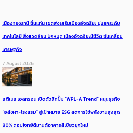
เมืองทองธานี ขึ้นแท่น เขตส่งเสริมเมืองอัจฉริยะ มุ่งยกระดับ
เทคโนโลยี สิ่งแวดล้อม ปักหมุด เมืองอัจฉริยะมีชีวิต ขับเคลื่อน
เศรษฐกิจ
7 August 2026
สตีเบล เอลทรอน เปิดตัวฮีทปั๊ม “WPL-A Trend” หนุนธุรกิจ
“อสังหา-โรงแรม” สู่เป้าหมาย ESG ลดการใช้พลังงานสูงสุด
80% ตอบโจทย์ดีมานด์อาคารสีเขียวยุคใหม่