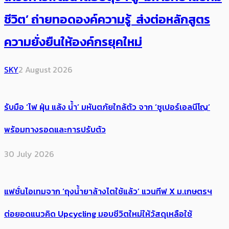
ชีวิต’ ถ่ายทอดองค์ความรู้ ส่งต่อหลักสูตร
ความยั่งยืนให้องค์กรยุคใหม่
SKY
2 August 2026
รับมือ ‘ไฟ ฝุ่น แล้ง น้ำ’ มหันตภัยใกล้ตัว จาก ‘ซูเปอร์เอลนีโญ’
พร้อมทางรอดและการปรับตัว
30 July 2026
แฟชั่นไอเทมจาก ‘ถุงน้ำยาล้างไตใช้แล้ว’ แวนทีฟ X ม.เกษตรฯ
ต่อยอดแนวคิด Upcycling มอบชีวิตใหม่ให้วัสดุเหลือใช้