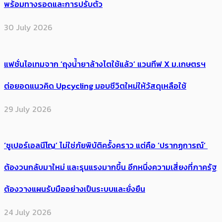
พร้อมทางรอดและการปรับตัว
30 July 2026
แฟชั่นไอเทมจาก ‘ถุงน้ำยาล้างไตใช้แล้ว’ แวนทีฟ X ม.เกษตรฯ
ต่อยอดแนวคิด Upcycling มอบชีวิตใหม่ให้วัสดุเหลือใช้
29 July 2026
‘ซูเปอร์เอลนีโญ’ ไม่ใช่ภัยพิบัติครั้งคราว แต่คือ ‘ปรากฏการณ์’ ​
ต้อง​วนกลับมาใหม่ และรุนแรงมากขึ้น อีกหนึ่งความเสี่ยงที่ภาครัฐ
ต้องวางแผนรับมืออย่างเป็นระบบและยั่งยืน
24 July 2026