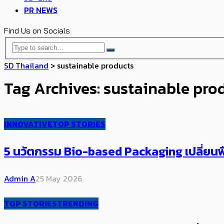
PR NEWS
Find Us on Socials
SD Thailand
>
sustainable products
Tag Archives: sustainable pro
INNOVATIVE
TOP STORIES
5 นวัตกรรม Bio-based Packaging ​เปลี่ยนพื
Admin A
25 May 2026
TOP STORIES
TRENDING