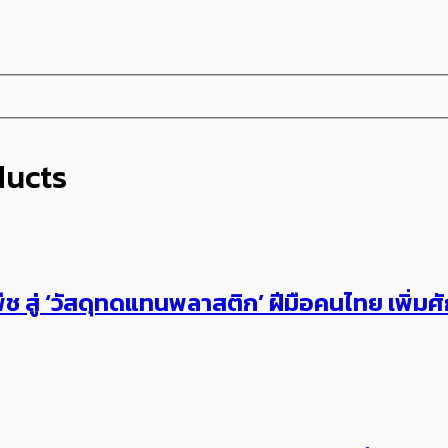
ducts
ช สู่ ‘วัสดุทดแทนพลาสติก’ ​​ฝีมือคนไทย​ เพิ