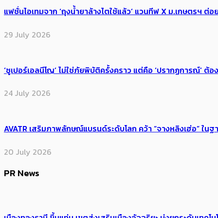
แฟชั่นไอเทมจาก ‘ถุงน้ำยาล้างไตใช้แล้ว’ แวนทีฟ X ม.เกษตรฯ ต่อย
29 July 2026
‘ซูเปอร์เอลนีโญ’ ไม่ใช่ภัยพิบัติครั้งคราว แต่คือ ‘ปรากฏการณ์’ ​ต
24 July 2026
AVATR เสริมภาพลักษณ์แบรนด์ระดับโลก คว้า “จางหลิงเฮ่อ” ใ
20 July 2026
PR News
เมืองทองธานี ขึ้นแท่น เขตส่งเสริมเมืองอัจฉริยะ มุ่งยกระดับเทคโนโ