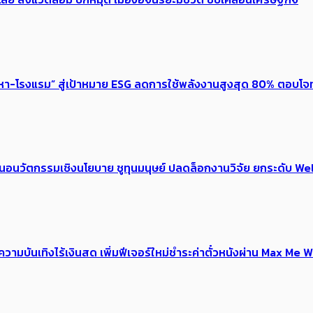
งหา-โรงแรม” สู่เป้าหมาย ESG ลดการใช้พลังงานสูงสุด 80% ตอบโจท
้อเสนอนวัตกรรมเชิงนโยบาย ชูทุนมนุษย์ ปลดล็อกงานวิจัย ยกระดับ
ณ์ความบันเทิงไร้เงินสด เพิ่มฟีเจอร์ใหม่ชำระค่าตั๋วหนังผ่าน Max 