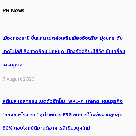
PR News
เมืองทองธานี ขึ้นแท่น เขตส่งเสริมเมืองอัจฉริยะ มุ่งยกระดับ
เทคโนโลยี สิ่งแวดล้อม ปักหมุด เมืองอัจฉริยะมีชีวิต ขับเคลื่อน
เศรษฐกิจ
7 August 2026
สตีเบล เอลทรอน เปิดตัวฮีทปั๊ม “WPL-A Trend” หนุนธุรกิจ
“อสังหา-โรงแรม” สู่เป้าหมาย ESG ลดการใช้พลังงานสูงสุด
80% ตอบโจทย์ดีมานด์อาคารสีเขียวยุคใหม่