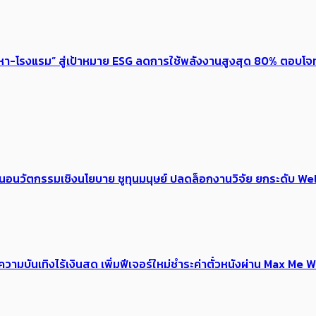
งหา-โรงแรม” สู่เป้าหมาย ESG ลดการใช้พลังงานสูงสุด 80% ตอบโจท
้อเสนอนวัตกรรมเชิงนโยบาย ชูทุนมนุษย์ ปลดล็อกงานวิจัย ยกระดับ
ณ์ความบันเทิงไร้เงินสด เพิ่มฟีเจอร์ใหม่ชำระค่าตั๋วหนังผ่าน Max 