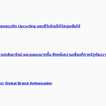
อดแนวคิด Upcycling มอบชีวิตใหม่ให้วัสดุเหลือใช้
้อง​วนกลับมาใหม่ และรุนแรงมากขึ้น อีกหนึ่งความเสี่ยงที่ภาครัฐต้อง
นฐานะ Global Brand Ambassador