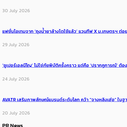
30 July 2026
แฟชั่นไอเทมจาก ‘ถุงน้ำยาล้างไตใช้แล้ว’ แวนทีฟ X ม.เกษตรฯ ต่อย
29 July 2026
‘ซูเปอร์เอลนีโญ’ ไม่ใช่ภัยพิบัติครั้งคราว แต่คือ ‘ปรากฏการณ์’ ​ต
24 July 2026
AVATR เสริมภาพลักษณ์แบรนด์ระดับโลก คว้า “จางหลิงเฮ่อ” ใ
20 July 2026
PR News