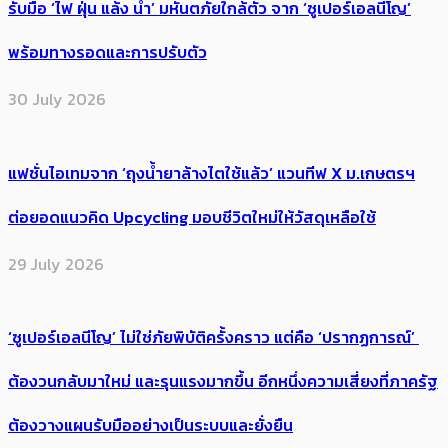
รับมือ ‘ไฟ ฝุ่น แล้ง น้ำ’ มหันตภัยใกล้ตัว จาก ‘ซูเปอร์เอลนีโญ’
พร้อมทางรอดและการปรับตัว
30 July 2026
แฟชั่นไอเทมจาก ‘ถุงน้ำยาล้างไตใช้แล้ว’ แวนทีฟ X ม.เกษตรฯ
ต่อยอดแนวคิด Upcycling มอบชีวิตใหม่ให้วัสดุเหลือใช้
29 July 2026
‘ซูเปอร์เอลนีโญ’ ไม่ใช่ภัยพิบัติครั้งคราว แต่คือ ‘ปรากฏการณ์’ ​
ต้อง​วนกลับมาใหม่ และรุนแรงมากขึ้น อีกหนึ่งความเสี่ยงที่ภาครัฐ
ต้องวางแผนรับมืออย่างเป็นระบบและยั่งยืน