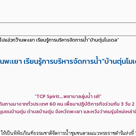
ไปแอ่วกว๊านพะเยา เรียนรู้การบริหารจัดการน้ำ”บ้านตุ่นโมเดล”
านพะเยา เรียนรู้การบริหารจัดการน้ำ”บ้านตุ่นโม
“TCP Spirit….พยาบาลลุ่มน้ำ เย่!”
เดินทางมาจากทั่วประเทศ 60 คน เพื่อมาปฏิบัติภารกิจร่วมกัน 3 วัน
ุมชนบ้านตุ่น ตำบลบ้านตุ่น จังหวัดพะเยา และหวังว่าคนรุ่นใหม่เหล่าน
์ ให้เป็นพิพิธภัณฑ์ธรรมชาติจัดการน้ำชุมชนตามแนวพระราชดำริแห่งที