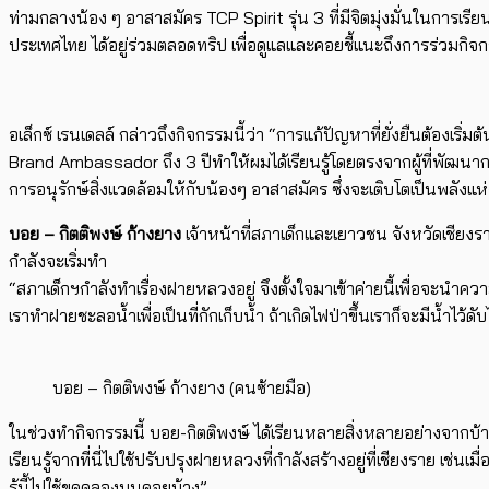
ท่ามกลางน้อง ๆ อาสาสมัคร TCP Spirit รุ่น 3 ที่มีจิตมุ่งมั่นในการเรียนรู
ประเทศไทย ได้อยู่ร่วมตลอดทริป เพื่อดูแลและคอยชี้แนะถึงการร่วมกิจก
อเล็กซ์ เรนเดลล์ กล่าวถึงกิจกรรมนี้ว่า “การแก้ปัญหาที่ยั่งยืนต้องเริ
Brand Ambassador ถึง 3 ปีทำให้ผมได้เรียนรู้โดยตรงจากผู้ที่พัฒนา
การอนุรักษ์สิ่งแวดล้อมให้กับน้องๆ อาสาสมัคร ซึ่งจะเติบโตเป็นพลังแ
บอย – กิตติพงษ์ ก้างยาง
เจ้าหน้าที่สภาเด็กและเยาวชน จังหวัดเชียงราย
กำลังจะเริ่มทำ
“สภาเด็กฯกำลังทำเรื่องฝายหลวงอยู่ จึงตั้งใจมาเข้าค่ายนี้เพื่อจะนำควา
เราทำฝายชะลอน้ำเพื่อเป็นที่กักเก็บน้ำ ถ้าเกิดไฟป่าขึ้นเราก็จะมีน้ำไว้ดับ
บอย – กิตติพงษ์ ก้างยาง (คนซ้ายมือ)
ในช่วงทำกิจกรรมนี้ บอย-กิตติพงษ์ ได้เรียนหลายสิ่งหลายอย่างจากบ้
เรียนรู้จากที่นี่ไปใช้ปรับปรุงฝายหลวงที่กำลังสร้างอยู่ที่เชียงราย เช่นเ
รู้นี้ไปใช้ขุดคลองบนดอยบ้าง”