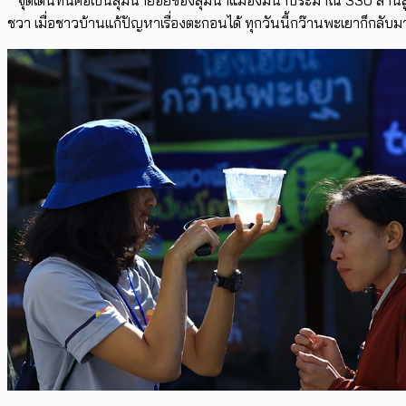
ชวา เมื่อชาวบ้านแก้ปัญหาเรื่องตะกอนได้ ทุกวันนี้กว๊านพะเยาก็กลับม