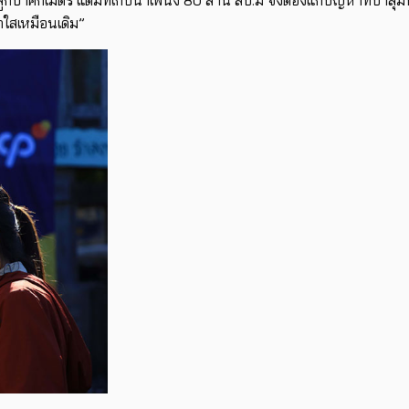
าใสเหมือนเดิม”