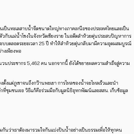
ยา อันเป็นทะเลสาบน้ำจืดขนาดใหญ่ทางภาคเหนือของประเทศไทยและเป็น
มตัวกับแม่น้ำโขงในจังหวัดเชียงราย ในอดีตลำห้วยตุ่นประสบปัญหาการ
บบตลอดระยะเวลา 25 ปี ทำให้ลำห้วยตุ่นกลับมามีความอุดมสมบูรณ์
ย่างเพียงพอ
็นจำนวนประชากร 5,462 คน นอกจากนี้ ยังได้ขยายผลความสำเร็จสู่ความ
เอียงตั้งแต่ภูเขาจนถึงกว๊านพะเยา การไหลของน้ำจะไหลเร็วและนำ
่ชุมชนเจอ วิธีแก้คือร่วมมือกับมูลนิธิอุทกพัฒน์และสสน. เก็บข้อมูล
ชุมกันว่าเราต้องมารวมใจกันแบ่งปันน้ำอย่างเป็นธรรมเพื่อให้ทุกคน