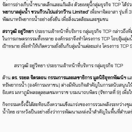
จัดการอ่างเก็บน้ำขนาดเล็กและแก้มลิง ด้วยเหตุนี้กลุ่มธุรกิจ TCP 
พยาบาลลุ่มน้ำ ชวนก๊วนไปแอ่วกว๊าน Limited’
เพื่อพาจิตอาสา รุ่นที่
พัฒนาทรัพยากรน้ำอย่างยั่งยืน เพื่อสิ่งแวดล้อมและชุมชน
สราวุฒิ อยู่วิทยา
ประธานเจ้าหน้าที่บริหาร กลุ่มธุรกิจ TCP กล่าวถึงที่
ในการเกษตรกรรมทั้งหลาย องค์กรเราจึงทำโครงการ TCP โอบอุ้มลุ่มน้
เป้าหมาย เพื่อทำให้เกิดความยั่งยืนกับลุ่มน้ำแต่ละแห่ง โครงการ TCP
สราวุฒิ อยู่วิทยา ประธานเจ้าหน้าที่บริหาร กลุ่มธุรกิจ TCP
ด้าน
ดร. รอยล จิตรดอน กรรมการและเลขาธิการ มูลนิธิอุทกพัฒน์ฯ
แล
ทรัพยากรน้ำ (องค์การมหาชน) ต่างมีพันธกิจสำคัญในการสนับสนุน
ธิเบศร มหาภูมิพลอดุลยเดชมหาราช บรมนาถบพิตร (รัชกาลที่ 9) เพื่อให้
กิจกรรมครั้งนี้ได้สะท้อนถึงความแข็งแกร่งของการรวมพลังระหว่างชุมช
น้ำไทย เราหวังเป็นอย่างยิ่งว่าการพัฒนาแหล่งน้ำสำคัญในพื้นที่ตำบลบ้าน