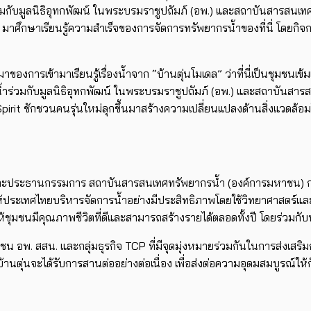
ได้ร่วมกับมูลนิธิอุทกพัฒน์ ในพระบรมราชูปถัมภ์ (อพ.) และสถาบันสารส
 3 มาศึกษาเรียนรู้ความสำเร็จของการจัดการทรัพยากรน้ำของที่นี่ โดยกิจกร
มาของการเข้ามาเรียนรู้เรื่องน้ำจาก “บ้านตุ่นโมเดล” ว่าที่นี่เป็นชุมชนเ
ำร่วมกับมูลนิธิอุทกพัฒน์ ในพระบรมราชูปถัมภ์ (อพ.) และสถาบันสารสน
 Spirit ชักชวนคนรุ่นใหม่ลุกขึ้นมาสร้างความเปลี่ยนแปลงด้านสิ่งแวดล้อ
ะประธานกรรมการ สถาบันสารสนเทศทรัพยากรน้ำ (องค์การมหาชน) กล่าว
ให้ประเทศไทยบริหารจัดการน้ำอย่างมีประสิทธิภาพโดยใช้วิทยาศาสต
ชุมชนมีคุณภาพชีวิตที่ดีและสามารถสร้างรายได้ตลอดทั้งปี โดยร่วมกับทุ
น อพ. สสน. และกลุ่มธุรกิจ TCP ที่มีจุดมุ่งหมายร่วมกันในการส่งเสริม
ตุ่นจะได้รับการสานต่ออย่างต่อเนื่อง เพื่อส่งต่อความอุดมสมบูรณ์ให้กับพ