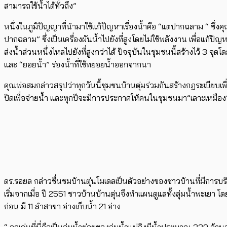
สามารถใช้น้ำได้ทั่วถึง”
หนึ่งในภูมิปัญญาที่นำมาใช้แก้ปัญหาเรื่องน้ำคือ “แตปากฉลาม “ ซึ่งค
ปากฉลาม” ซึ่งเป็นเครื่องผันน้ำไปยังที่สูงโดยไม่ใช้พลังงาน เพื่อแ
ส่งน้ำส่วนหนึ่งไหลไปยังที่สูงกว่าได้ ปัจจุบันในชุมชนนี้สร้างไว้ 3 จ
และ “ยอยน้ำ” ร่องน้ำที่ใช้ทยอยน้ำออกจากนา
คุณพ่อสมกล่าวสรุปว่าทุกวันนี้ชุมชนบ้านตุ่มร่วมกันสร้างกฎระเบียบเ
ปิดเพื่อจ่ายน้ำ และทุกปีจะมีการประกาศให้คนในชุมชนมา”เลาะเหมือง
ดร.รอยล กล่าวชื่นชมบ้านตุ่นโมเดลเป็นตัวอย่างของชาวบ้านที่มีการบร
เริ่มจากเมื่อ ปี 2551 ชาวบ้านบ้านตุ่นจึงทำแผนดูแลทั้งลุ่มน้ำพะเย
ก่อน มี 11 ลำสาขา อ่างเก็บน้ำ 21 อ่าง
“ จุดเด่นที่นี่คือเป็นลุ่มน้ำย่อยของลุ่มน้ำแม่อิงมีน้ำประมาณ 330 ล้า