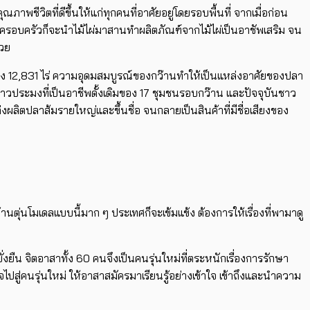
ภาพชีวิตที่ดีขึ้นให้แก่ทุกคนที่อาศัยอยู่โดยรอบพื้นที่ จากเมื่อก่อน
ครอบครัวก็จะนำไม้ไผ่มาสานทำผลิตภัณฑ์จากไม้ไผ่เป็นอาชัพเสริม จน
้วย
ี่กว้าง 12,831 ไร่ ความอุดมสมบูรณ์ของกว๊านทำให้เป็นแหล่งอาศัยของปลา
ถีชาวประมงที่เป็นอาชีพดั้งเดิมของ 17 ชุมชนรอบกว๊าน และปัจจุบันชาว
่งผลิตปลาส้มรายใหญ่และขึ้นชื่อ จนกลายเป็นสินค้าที่มีชื่อเสียงของ
านตุ่นโมเดลแบบนี้มาก ๆ ประเทศก็จะเข้มแข้ง ต้องการให้เรื่องที่พามาดู
่งยืน จิตอาสาทั้ง 60 คนจึงเป็นคนรุ่นใหม่ที่ตระหนักเรื่องการรักษา
ไปสู่คนรุ่นใหม่ ให้อาสาสมัครมาเรียนรู้อย่างเข้าใจ เข้าถึงและนำความ