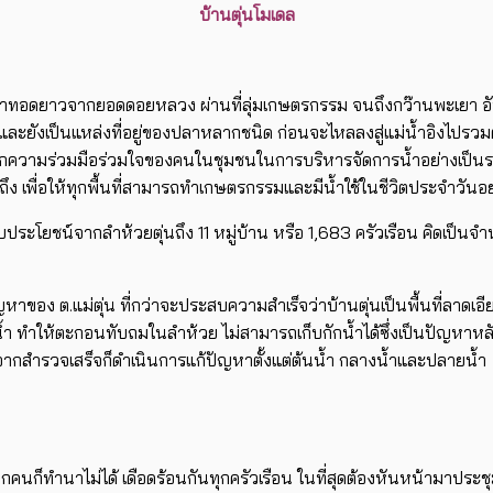
บ้านตุ่นโมเดล
มีต้นน้ำทอดยาวจากยอดดอยหลวง ผ่านที่ลุ่มเกษตรกรรม จนถึงกว๊านพะเ
 และยังเป็นแหล่งที่อยู่ของปลาหลากชนิด ก่อนจะไหลลงสู่แม่น้ำอิงไปรว
กความร่วมมือร่วมใจของคนในชุมชนในการบริหารจัดการน้ำอย่างเป็นระ
ถึง เพื่อให้ทุกพื้นที่สามารถทำเกษตรกรรมและมีน้ำใช้ในชีวิตประจำวันอ
ับประโยชน์จากลำห้วยตุ่นถึง 11 หมู่บ้าน หรือ 1,683 ครัวเรือน คิดเป
ญหาของ ต.แม่ตุ่น ที่กว่าจะประสบความสำเร็จว่าบ้านตุ่นเป็นพื้นที่ลาด
 ทำให้ตะกอนทับถมในลำห้วย ไม่สามารถเก็บกักน้ำได้ซึ่งเป็นปัญหาหลักที
ังจากสำรวจเสร็จก็ดำเนินการแก้ปัญหาตั้งแต่ต้นน้ำ กลางน้ำและปลายน้ำ
ทุกคนก็ทำนาไม่ได้ เดือดร้อนกันทุกครัวเรือน ในที่สุดต้องหันหน้ามาประ