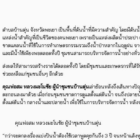
ตำบลบ้านตุ่น จังหวัดพะเยา เป็นพื้นที่ต้นน้ำที่มีความสำคัญ โดย
แหล่งน้ำสำคัญที่เป็นชีวิตของคนพะเยา เพราะเป็นแหล่งผลิตน้ำประปา
ขาดแคลนน้ำที่ใช้ในการทำเกษตรกรรมรวมถึงน้ำป่าหลากในฤดูฝน จา
และมีน้ำใช้เพียงพอตลอดทั้งปี ชุมชนสามารถบริหารจัดการน้ำอย่างทั่ว
ส่งผลให้สามารถสร้างรายได้ตลอดทั้งปี โดยมีชุมชนและเกษตรกรที่ได้ร
ช่วยเหลือแก่ชุมชนอื่นๆ อีกด้วย
คุณพ่อสม หลวงมะโนชัย ผู้นำชุมชนบ้านตุ่น
เล่าย้อนหลังถึงเส้นทางปั
ตะกอนลงมาด้วย เมื่อก่อนชุมชนขาดการดูแลตั้งแต่ต้นน้ำ จนถึงปลายน้ำ
ตั้งแต่ต้นน้ำ กลางน้ำและปลายน้ำ เพื่อใช้ในการบริหารจัดการน้ำ หล
คุณพ่อสม หลวงมะโนชัย ผู้นำชุมชนบ้านตุ่น
“กว่าจะตกลงเรื่องแบ่งปันน้ำต้องใช้เวลาพูดคุยกันถึง 3 ปี จนหน้าแล้ง