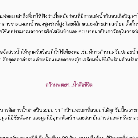
ุณพ่อสม เล่าถึงที่มาให้ฟังว่าเมื่อสมัยก่อนที่มีการแย่งน้ำกันจนเกิดป
ก้ปัญหาการขาดแคลนน้ำของชุมชนที่สูง โดยมีลักษณะคล้ายสามเหลี่ยม ตั้ง
ุดโดยใช้งบประมาณจากการเรี่ยไรเงินบ้านละ 60 บาทมาเป็นค่าวัสดุในการก่อ
พื่อจัดสรรน้ำให้ทุกครัวเรือนมีน้ำใช้เพียงพอ เช่น มีการกำหนดวันปล่
” คือขุดลอกลำราง ลำเหมือง และดายหญ้า เตรียมพื้นที่ให้พร้อมสำหรับก
กว๊านพะเยา…น้ำคือชีวิต
ิหารจัดการน้ำย่างเป็นระบบ ว่า “กว๊านพะเยาที่สวยมาได้ทุกวันนี้เพรา
า โดยมูลนิธิชัยพัฒนาและมูลนิธิอุทกพัฒน์ฯ และสถาบันสารสนเทศทรัพยากร
นลูกบาศก์เมตร แต่มีที่เก็บน้ำเพีนง 80 ล้าน ลบ.ม จึงต้องแก้ปัญหาที่ป่าล