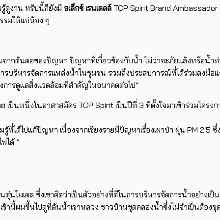
้ดูงาน ทริปนี้ก็ยังมี
อเล็กซ์ เรนเดลล์
TCP Spirit Brand Ambassador แ
รรมให้แก่น้อง ๆ
่มต้นจากต้นตอของปัญหา ปัญหาที่เกี่ยวข้องกับน้ำ ไม่ว่าจะภัยแล้งหรือน้ำท่
การบริหารจัดการแหล่งน้ำในชุมชน รวมถึงประสบการณ์ที่ได้ร่วมลงมือแก
ห่งการดูแลสิ่งแวดล้อมที่สำคัญในอนาคตต่อไป”
 เป็นหนึ่งในอาสาสมัคร TCP Spirit เป็นปีที่ 3 ที่ตั้งใจมาเข้าร่วมโครง
มรู้ที่ได้ไปแก้ปัญหา เนื่องจากเชียงรายมีปัญหาเรื่องเผาป่า ฝุ่น PM 2.5
ไฟได้ ”
านตุ่นโมเดล ซึ่งเขาคิดว่าเป็นตัวอย่างที่ดีในการบริหารจัดการน้ำอย่
มื่อเช้านี้ผมขึ้นไปดูที่ต้นน้ำเขาหลวง ชาวบ้านขุดคลองน้ำซึ่งไม่จำเป็นต้อง