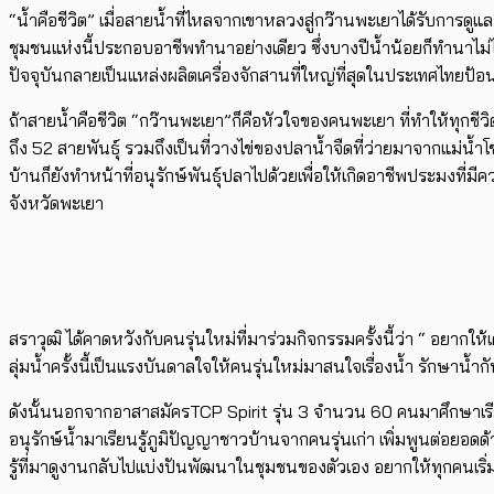
“น้ำคือชีวิต” เมื่อสายน้ำที่ไหลจากเขาหลวงสู่กว๊านพะเยาได้รับการดูแลจา
ชุมชนแห่งนี้ประกอบอาชีพทำนาอย่างเดียว ซึ่งบางปีน้ำน้อยก็ทำนาไม
ปัจจุบันกลายเป็นแหล่งผลิตเครื่องจักสานที่ใหญ่ที่สุดในประเทศไทยป้อ
ถ้าสายน้ำคือชีวิต “กว๊านพะเยา”ก็คือหัวใจของคนพะเยา ที่ทำให้ทุกชีวิ
ถึง 52 สายพันธุ์ รวมถึงเป็นที่วางไข่ของปลาน้ำจืดที่ว่ายมาจากแม่น้
บ้านก็ยังทำหน้าที่อนุรักษ์พันธุ์ปลาไปด้วยเพื่อให้เกิดอาชีพประมงที่ม
จังหวัดพะเยา
สราวุฒิ ได้คาดหวังกับคนรุ่นใหม่ที่มาร่วมกิจกรรมครั้งนี้ว่า “ อยากให
ลุ่มน้ำครั้งนี้เป็นแรงบันดาลใจให้คนรุ่นใหม่มาสนใจเรื่องน้ำ รักษาน้
ดังนั้นนอกจากอาสาสมัครTCP Spirit รุ่น 3 จำนวน 60 คนมาศึกษาเรียนรู้
อนุรักษ์น้ำมาเรียนรู้ภูมิปัญญาชาวบ้านจากคนรุ่นเก่า เพิ่มพูนต่อยอดด
รู้ที่มาดูงานกลับไปแบ่งปันพัฒนาในชุมชนของตัวเอง อยากให้ทุกคนเริ