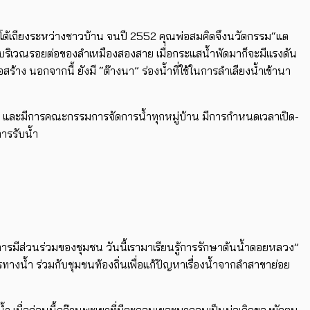
ัญหาโต้เถียงระหว่างชาวบ้าน จนปี 2552 คุณพ่อสมคิดจึงนวัตกรรม“แต
กั้นบริเวณรอยต่อของลำเหมืองสองสาย เมื่อกระแสน้ำพัดมาก็จะมีแรงดัน
สร้าง นอกจากนี้ ยังมี “ต๊างนา” ร่องน้ำที่ใช้ในการลำเลียงน้ำเข้านา
อยน้ำ และมีการคณะกรรมการจัดการน้ำทุกหมู่บ้าน มีการกำหนดเวลาเปิด-
ารรับน้ำ
ะการมีส่วนร่วมของชุมชน วันนี้เรามาเรียนรู้การรักษาต้นน้ำดอยหลวง”
ทางน้ำ ร่วมกับชุมชนท้องถิ่นเพื่อแก้ปัญหาเรื่องน้ำจากลำสาขาย่อย
ุ่มน้ำ เมื่อก่อนนี้กว๊านพะเยาที่มีตะกอนเยอะมากจนเป็นบ่อเกิดของผักตบ