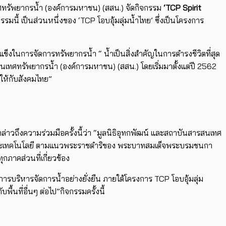
นเทศทรัพยากรน้ำ (องค์การมหาชน) (สสน.) จัดกิจกรรม
‘TCP Spirit
รมนี้ เป็นส่วนหนึ่งของ ‘TCP โอบอุ้มลุ่มน้ำไทย’ ซึ่งเป็นโครงการ
ข้มแข็งในการจัดการทรัพยากรน้ำ “ น้ำเป็นสิ่งสำคัญในการดำรงชีวิตที่สุด
เทศทรัพยากรน้ำ (องค์การมหาชน) (สสน.) โดยเริ่มมาตั้งแต่ปี 2562
มให้กับสังคมไทย”
ถึงความร่วมมือครั้งนี้ว่า “มูลนิธิอุทกพัฒน์ และสถาบันสารสนเทศ
ร์และเทคโนโลยี ตามแนวพระราชดำริของ พระบาทสมเด็จพระบรมชนกา
กภาคส่วนที่เกี่ยวข้อง
การบริหารจัดการน้ำอย่างยั่งยืน ภายใต้โครงการ TCP โอบอุ้มลุ่ม
ื้นที่อื่นๆ ต่อไป”กิจกรรมครั้งนี้