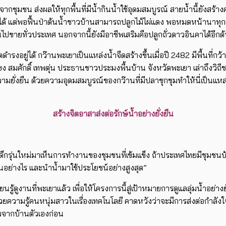
กชุมชน ส่งผลให้ทุกพื้นที่มีน้ำกินน้ำใช้อุดมสมบูรณ์ สายน้ำนี้ยังสร้างคุณ
่ได้ แต่พอฟื้นป่าต้นน้ำชาวบ้านสามารถปลูกไม้ไผ่แดง พอหมดหน้านาทุก
นไปขายทั่วประเทศ นอกจากนี้ยังมีอาชีพเสริมคือปลูกถั่วดาวอินคาได้อีกด
ตดำรงอยู่ได้ กว๊านพะเยาเป็นแหล่งน้ำจืดสร้างขึ้นเมื่อปี 2482 มีพื้นท
ำโขง สมศักดิ์ เทพตุ่น ประธานชาวประมงพื้นบ้าน จังหวัดพะเยา เล่าถึงวิ
ีความยั่งยืน ด้วยความอุดมสมบูรณ์ของกว๊านที่มีปลาชุกชุมทำให้นี่เป็นแหล
สร้างจิตอาสาส่งต่อรักษ์น้ำอย่างยั่งยืน
้เด็กรุ่นใหม่มาเห็นการทำงานของชุมชนที่เข้มแข็ง ถ้าประเทศไทยมีชุมชนบ้
ำกันอย่างไร และนำน้ำมาใช้ประโยชน์อย่างสูงสุด”
ดูงานที่พะเยาแล้ว เพื่อให้โครงการนี้สู่เป้าหมายการดูแลลุ่มน้ำอย่างยั
้วยความรู้คนหนุ่มสาวในเรื่องเทคโนโลยี คาดหวังว่าจะมีการส่งต่อกำลังใจ
่มจากบ้านตัวเองก่อน