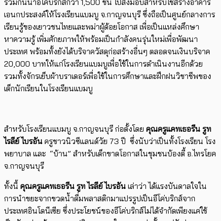
ร่วมกันนำอีโค่บริกส์​กว่า 1,500 ชิ้น ไปส่งมอบสำหรับใช้สร้างอาคาร
เอนกประสงค์ให้โรงเรียนแบมบู จ.กาญจนบุรี ซึ่งถือเป็นศูนย์กลางการ
เรียนรู้ของเยาวชนไทยและพม่าผู้ด้อยโอกาส เพื่อเป็นแหล่งศึกษา
หาความรู้ เพิ่มศักยภาพให้พร้อมเป็นกำลังคนรุ่นใหม่เพื่อพัฒนา
ประเทศ พร้อมทั้งยังได้บริจาควัสดุก่อสร้างอื่นๆ ตลอดจนเงินบริจาค
20,000 บาทให้แก่โรงเรียนแบมบูเพื่อใช้ในการดำเนินงานอีกด้วย
รวมทั้งจักรเย็บผ้าบราเดอร์เพื่อใช้ในการศึกษาและฝึกฝนวิชาชีพของ
เด็กนักเรียนในโรงเรียนแบมบู
สำหรับโรงเรียนแบมบู จ.กาญจนบุรี ก่อตั้งโดย
คุณครูแคทเธอรีน รูท
ไรลีย์ ไบรอัน
ครูชาวนิวซีแลนด์วัย 73 ปี ซึ่งนับว่าเป็นทั้งโรงเรียน โรง
พยาบาล และ “บ้าน” สำหรับเด็กขาดโอกาสในชุมชนบ้องตี้ อ.ไทรโยค
จ.กาญจนบุรี
ทั้งนี้
คุณครูแคทเธอรีน รูท ไรลีย์ ไบรอัน
เล่าว่า ได้แรงบันดาลใจใน
การนำขยะจากขวดน้ำดื่มพลาสติกมาแปรรูปเป็นอีโค่บริกส์จาก
ประเทศอินโดนีเซีย ซึ่งประโยชน์ของอีโค่บริกส์ไม่ได้จำกัดเพียงแค่ใช้