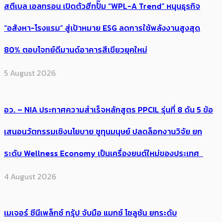
สตีเบล เอลทรอน เปิดตัวฮีทปั๊ม “WPL-A Trend” หนุนธุรกิจ
“อสังหา-โรงแรม” สู่เป้าหมาย ESG ลดการใช้พลังงานสูงสุด
80% ตอบโจทย์ดีมานด์อาคารสีเขียวยุคใหม่
5 August 2026
อว. – NIA ประกาศความสำเร็จหลักสูตร PPCIL รุ่นที่ 8 ดัน 5 ข้อ
เสนอนวัตกรรมเชิงนโยบาย ชูทุนมนุษย์ ปลดล็อกงานวิจัย ยก
ระดับ Wellness Economy เป็นเครื่องยนต์ใหม่ของประเทศ
4 August 2026
เมเจอร์ ซีนีเพล็กซ์ กรุ้ป จับมือ แมกซ์ โซลูชัน ยกระดับ