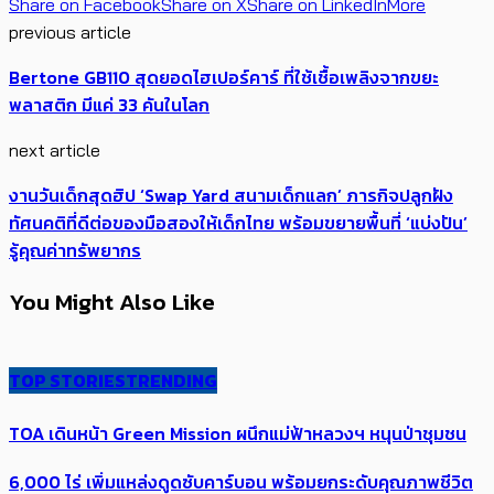
Share on Facebook
Share on X
Share on LinkedIn
More
previous article
Bertone GB110 สุดยอดไฮเปอร์คาร์ ที่ใช้เชื้อเพลิงจากขยะ
พลาสติก มีแค่ 33 คันในโลก
next article
งานวันเด็กสุดฮิป ‘Swap Yard สนามเด็กแลก’​ ภารกิจปลูกฝัง
ทัศนคติที่ดีต่อของมือสองให้เด็กไทย พร้อมขยายพื้นที่ ‘แบ่งปัน’
รู้คุณค่าทรัพยากร
You Might Also Like
TOP STORIES
TRENDING
TOA เดินหน้า Green Mission ผนึกแม่ฟ้าหลวงฯ หนุนป่าชุมชน
6,000 ไร่ เพิ่ม​แหล่งดูดซับคาร์บอน พร้อมยกระดับคุณภาพชีวิต