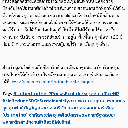
เป็นวัสดุก่อสร้างและลดปริมาณขยะในชุมชนเท่านั้น แต่ยังช่วย
ป้องกันโรคไข้มาลาเรียได้อีกด้วย เนื่องจาก ขวดพลาสติกที่ถูกทิ้งไว้เป็น
ที่วางไข่ของยุง การนำขยะขวดพลาสติกมาใช้ประโยชน์ถือเป็นการ
ทำลายการแพร่พันธุ์ของยุงไปด้วย ทำให้ช่วยแก้ปัญหาการระบาด
ของไข้มาลาเรียได้ด้วย โดยปัจจุบันในพื้นที่ไม่มีผู้ป่วยไข้มาลาเรีย
มากว่า 4 ปีแล้ว จากช่วงที่ย้ายเข้ามาอยู่ในพื้นที่ใหม่ๆ เมื่อราว 20 ปี
ก่อน มีการระบาดมากและจะพบผู้ป่วยไข้มาลาเรียทุกๆ เดือน
สำหรับผู้สนใจเกี่ยวกับอีโค่บริกส์ งานพัฒนาชุมชน หรือบริจาคทุน
การศึกษาให้กับเด็ก ณ โรงเรียนแบมบู จ.กาญจนบุรี สามารถติดต่อ
ได้ที่
www.facebook.com/catherine.rileybryan
Tags:
Brother
brotherPRnews
Ecobricks
green office
HR
Asia
Reduce
SDGs
Sustainability
ขวดพลาสติก
คุณภาพชีวิต
ธีร
วุธ ศุภพันธุ์ภิญโญ
บราเดอร์
บริษัท บราเดอร์ คอมเมอร์เชี่ยล
(ประเทศไทย) จำกัด
พรภัค อุไพศิลป์สถาพร
พลาสอิฐ
ลดขยะ
พลาสติก
สำนักงานสีเขียว
อีโค่บริกส์