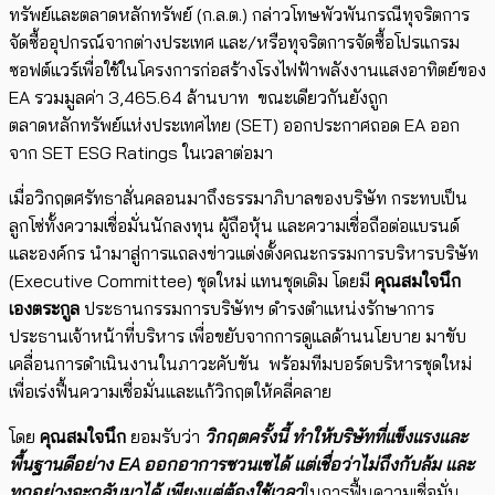
ทรัพย์และตลาดหลักทรัพย์ (ก.ล.ต.) กล่าวโทษพัวพัน​กรณีทุจริตการ
จัดซื้ออุปกรณ์จากต่างประเทศ และ/หรือทุจริตการจัดซื้อโปรแกรม
ซอฟต์แวร์เพื่อใช้ในโครงการก่อสร้างโรงไฟฟ้าพลังงานแสงอาทิตย์ของ
EA ​รวมมูลค่า 3,465.64 ล้านบาท ขณะเดียวกันยังถูก
ตลาดหลักทรัพย์แห่งประเทศไทย (SET) ออกประกาศถอด ​EA ออก
จาก SET ESG Ratings ในเวลาต่อมา
เมื่อวิกฤตศรัทธาสั่นคลอนมาถึงธรรมาภิบาลของบริษัท กระทบเป็น
ลูกโซ่ทั้งความเชื่อมั่นนักลงทุน ผู้ถือหุ้น และความเชื่อถือต่อแบรนด์
และองค์กร นำมาสู่การแถลงข่าวแต่งตั้งคณะกรรมการบริหารบริษัท
(Executive Committee) ชุดใหม่ แทนชุดเดิม โดยมี
คุณสมใจนึก
เองตระกูล
ประธานกรรมการบริษัทฯ ดำรงตำแหน่งรักษาการ
ประธานเจ้าหน้าที่บริหา​ร เพื่อขยับจากการดูแลด้านนโยบาย มาขับ
เคลื่อนการดำเนินงานในภาวะคับขัน พร้อมทีมบอร์ดบริหารชุดใหม่
เพื่อ​เร่งฟื้นความเชื่อมั่นและแก้วิกฤตให้คลี่คลาย
โดย
คุณสมใจนึก
ยอมรับว่า
วิกฤตครั้งนี้ ทำให้บริษัทที่แข็งแรงและ
พื้นฐานดีอย่าง EA ออกอาการซวนเซได้ แต่เชื่อว่าไม่ถึงกับล้ม และ
ทุกอย่างจะกลับมาได้ เพียงแต่ต้องใช้เวลา
ในการฟื้นความเชื่อมั่น