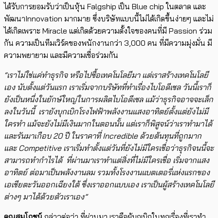
ได้รับการยอมรับว่าเป็นหุ้น Falgship เป็น Blue chip ในตลาด และ
พัฒนา​Innovation มากมาย ซึ่ง​บริษัทแบบนี้ไม่ได้เกิดขึ้นง่ายๆ และไม่
ได้เกิดเพราะ Miracle แต่เกิดด้วยความตั้งใจของคนที่มี Passion ร่วม
กัน ความเป็นทีมเวิร์คของพนักงานกว่า 3,000 คน ที่มีความมุ่งมั่น มี
ความพยายาม และมีความเชื่อร่วมกัน
“เราไม่ใช่แค่ทำธุรกิจ หรือไปซื้อเทคโนโลยีมา แต่เราสร้างเทคโนโลยี
เอง นับตั้งแต่วันแรก เราเริ่มจากบริษัทที่ทำเรื่องไบโอดีเซล วันนี้เราก็
ยัง​เป็นหนึ่งในยักษ์ใหญ่ในการผลิตไบโอดีเซล แม้ว่า​ธุรกิจอาจจะเล็ก
ลงในวันนี้ เรายังบุกเบิกโรงไฟฟ้าพลังงานแสงอาทิตย์ตั้งแต่ยังไม่มี
ใครทำ แม้จะยังไม่มีเงินมากในตอนนั้น แต่เราก็พิสูจน์ว่าเราทำมาได้
และรันมาเกือบ 20 ปี ในราคาที่ Incredible ด้วยต้นทุนที่ถูกมาก
และ Competitive เราเริ่มทำตั้งแต่วันที่ยังไม่มีใครเชื่อว่าธุรกิจนนี้จะ
สามารถทำกำไรได้ ที่ผ่านมาเราทำแต่สิ่งที่ไม่มีใครเชื่อ เริ่มจากแสง
อาทิตย์ ต่อมาเป็นพลังงานลม​ รวมทั้งโรงงานแบตเตอรี่แห่งแรกของ
เอเชียตะวันออกเฉียงใต้ ซึ่งเราออกแบบเอง เราเป็นผู้สร้างเทคโนโลยี
ต่างๆ มาได้ด้วยตัวเราเอง”
คุณสมโภชน์​
กล่าวต่อว่า ที่ผ่านมา เราคือผู้บุกเบิกในทุกเรื่องที่เราทำ