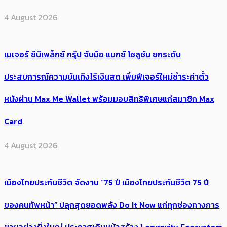
4 August 2026
เมเจอร์ ซีนีเพล็กซ์ กรุ้ป จับมือ แมกซ์ โซลูชัน ยกระดับ
ประสบการณ์ความบันเทิงไร้เงินสด เพิ่มฟีเจอร์ใหม่ชำระค่าตั๋ว
หนังผ่าน Max Me Wallet พร้อมมอบสิทธิพิเศษแก่สมาชิก Max
Card
4 August 2026
เมืองไทยประกันชีวิต จัดงาน “75 ปี เมืองไทยประกันชีวิต 75 ปี
ของคนทัพหน้า” ปลุกสุดยอดพลัง Do It Now แก่ทุกช่องทางการ
ขายอย่างยิ่งใหญ่ ประกาศเดินหน้าสร้าง Longevity Ecosystem