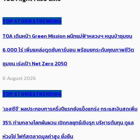
TOP STORIES
TRENDING
TOA เดินหน้า Green Mission ผนึกแม่ฟ้าหลวงฯ หนุนป่าชุมชน
6,000 ไร่ เพิ่ม​แหล่งดูดซับคาร์บอน พร้อมยกระดับคุณภาพชีวิต
ชุมชน เร่งเป้า​ Net Zero 2050
6 August 2026
TOP STORIES
TRENDING
‘เอสซีจี’ ผลประกอบการครึ่งปีแรกยังแข็งแกร่ง กระแสเงินสดเพิ่ม
35% ท่ามกลางโลกผันผวน เปิดกลยุทธ์เชิงรุก บริหารต้นทุน ดูแล
ห่วงโซ่ โฟกัสตลาดมูลค่าสูง ยั่งยืน