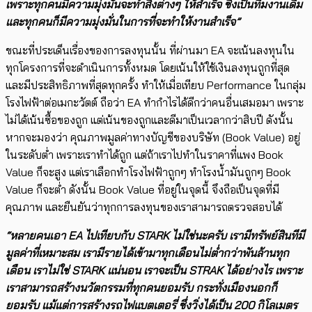
เพราะทุกคนมีความมุ่งมั่นจะทำสิ่งต่างๆ ให้สำเร็จ ซึ่งเป็นทีมงาน​​เดิม
และทุกคนก็มีความมุ่งมั่นในการที่จะทำให้งานสำเร็จ”
ขณะที่ประเด็นเรื่องของการลงทุนนั้น ที่ผ่านมา EA จะเน้นลงทุนใน
ทุกโครงการที่จะดำเนินการทั้งหมด โดยเน้น​ให้ใช้เงินลงทุนถูกที่สุด
และมีประสิทธิภาพที่สุดทุกครั้ง ทำให้เมื่อเทียบ Performance ​ในกลุ่ม
โรงไฟฟ้าต่อเมกะวัตต์ ถือว่า EA ทำกำไรได้ดีกว่าคนอื่นเสมอมา เพราะ
ไม่ได้เน้นซื้อของถูก แต่เน้นของถูกและดีมาเป็นเวลากว่าสิบปี ดังนั้น
หากจะมองว่า คุณภาพมูลค่าทางบัญชีของบริษัท (Book Value) อยู่
ในระดับต่ำ เพราะเราทำได้ถูก แต่ถ้าเราไปทำในราคาที่แพง Book
Value ก็จะสูง แต่เราเลือกทำโรงไฟฟ้าถูกๆ ​ทำโรงน้ำมันถูกๆ Book
Value ก็จะต่ำ ดังนั้น Book Value ที่อยู่ในจุดนี้ จึงถือเป็นจุดที่มี
คุณภาพ และยืนยันว่าทุกการลงทุนของเราสามารถตรวจสอบได้
“หลายคนเอา EA ไปเทียบกับ STARK ไม่ใช่นะครับ เรามีทรัพย์สินทีมี
มูลค่าที่เหมาะสม เรามีรายได้เข้ามาทุกเดือนไม่ต่ำกว่าพันล้านทุก
เดือน เราไม่ใช่ STARK แน่นอน เราจะเป็น STRAK ได้อย่างไร เพราะ
เราสามารถสร้างนวัตกรรมที่ทุกคนยอมรับ กระทั่งเมืองนอกก็
ยอมรับ แม้แต่การสร้างรถไฟแบตเตอรี่ ซึ่งวิ่งได้เป็น 200 กิโลเมตร