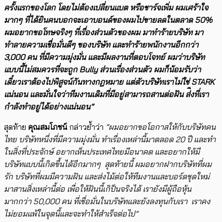
ครั้งแรกของโลก โดยไม่ต้องเปลี่ยนแบต หรือชาร์จเพิ่ม ผมเศร้าใจ
มากๆ ที่ได้ยินคนบอกจะเอาบอนด์ของผมไปขายลดในตลาด 50%
ผมอยากขอโทษจริงๆ ที่เรื่องส่วนตัวของผม มาทำร้ายบริษัท มา
ทำลายความเชื่อมั่นดีๆ ของบริษัท และทำร้ายพนักงานอีกกว่า
3,000 คน ที่มีความมุ่งมั่น และมีผลงานที่ตอบโจทย์ ผมว่าบริษัท
แบบนี้ไม่สมควรที่จะถูก Bully ส่วนเรื่องส่วนตัว ผมก็น้อมรับว่า
เดี๋ยวเราต้องไปพิสูจน์กันทางกฏหมาย แต่ตัวบริษัทเราไม่ใช่ STARK
แน่นอน และมั่นใจว่าทีมงานเดิมที่มีอยู่สามารถสานต่อฝัน ส่ิงที่เรา
กำลังทำอยู่ได้อย่างแน่นอน”
สุดท้าย
คุณสมโภชน์
กล่าวย้ำว่า
“ผมอยากขอโอกาสให้กับบริษัทคน
ไทย บริษัทหนึ่งที่มีความมุ่งมั่น ทำเรื่องเหล่านี้มาตลอด 20 ปี และทำ
ในสิ่งที่ประจักษ์​ อยากเห็นประเทศไทยมีอนาคต และอยากให้มี
บริษัทแบบนี้เกิดขึ้นได้อีกมากๆ​ สุดท้ายนี้ ผมอยากฝากบริษัทที่ผม
รัก บริษัทที่ผมมีความฝัน และส่งไม้ต่อให้ทีมงานและบอร์ดชุดใหม่
มาสานสิ่งเหล่านี้ต่อ เพื่อให้ฝันนี้เกิป็นจริงได้ เรายังมีผู้ถือหุ้น
มากกว่า 50,000 คน ที่เชื่อมั่นในบริษัทและยังลงทุนกับเรา เราคง
ไม่ยอมแพ้ในจุดนี้และจะทำให้สำเร็จต่อไป”