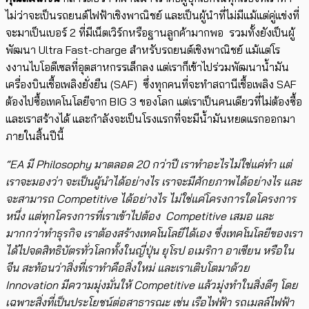
ไม่ว่าจะเป็นรถยนต์ไฟฟ้าเชิงพาณิชย์ และเป็นผู้นำที่ไม่มีแม้แต่คู่แข่งที่
จะมาเป็นเบอร์ 2 ที่มีเน็ตเวิร์กหรือฐานลูกค้ามากพอ รวมทั้งยังเป็นผู้
พัฒนา Ultra Fast-charge สำหรับรถยนต์เชิงพาณิชย์ แม้แต่โร
งงานไบโอดีเซลที่อุตสาหกรรเล็กลง แต่เราก็เข้าไปร่วมพัฒนาน้ำมัน
เครื่องบินเชื้อเพลิงยั่งยืน (SAF) ซึ่งทุกคนที่จะทำสถานีเชื้อเพลิง SAF
ต้องไปซื้อเทคโนโลยี​จาก BIG 3 ของโลก​​ แต่เราเป็นคนเดียวที่ไม่ต้องซื้อ
และเราสร้างได้ และกำลังจะเป็นโรงแรกที่จะมีน้ำมันหยดแรกออกมา
ภายในสิ้นปีนี้
“EA มี Philosophy มาตลอด 20 กว่าปี ​เราทำอะไรไม่ใช่แค่ทำ แต่
เราจะมองว่า จะเป็นผู้นำได้อย่างไร เราจะมีศักยภาพได้อย่างไร และ
จะสามารถ Competitive ได้อย่างไร ไม่ใช่แค่โครงการใดโครงการ
หนึ่ง แต่ทุกโครงการที่เราเข้าไป​ต้อง Competitive เสมอ และ
มากกว่าทำธุรกิจ เราต้องสร้าง​เทคโนโลยีได้เอง ซึ่งเทคโนโลยีของเรา
ได้ไปจดสิทธิบัตร​ทั่วโลกทั้งในญี่ปุ่น ยุโรป อเมริกา อาเซียน หรือใน
จีน สะท้อนว่าสิ่งที่เราทำคือสิ่งใหม่ และเราเติบโตมาด้วย
Innovation มีความมุ่งมั่น​​ให้ Competitive ​แล้วมุ่งทำในสิ่งดีๆ โดย
เฉพาะสิ่งที่เป็นประโยชน์ต่อสาธารณะ เช่น เรือไฟฟ้า รถเมลล์ไฟฟ้า