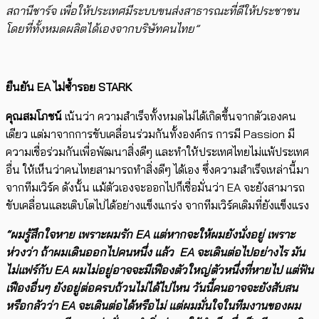
สถานีชาร์จ เพื่อให้ประเทศมีระบบขนส่งสาธารณะที่ดีให้ประชาชน
โดยที่ทั้งหมดผลิตได้เองจากบริษัทคนไทย”
ยืนยัน EA ไม่ซ้ำรอย STARK
คุณสมโภชน์
เน้นว่า ความสำเร็จทั้งหมดไม่ได้เกิดขึ้นจากตัวเองคน
เดียว แต่มาจากการขับเคลื่อนร่วมกันทั้งองค์กร การมี​ Passion มี
ความเชื่อร่วมกันเพื่อพัฒนาสิ่งดีๆ และ​ทำให้ประเทศไทยไม่แพ้ประเทศ
อื่น ให้เห็นว่าคนไทย​สามารถทำสิ่งดีๆ ได้เอง ซึ่งความสำเร็จเหล่านี้มา
จากทีมเวิร์ค ดังนั้น แม้ตัวเองจะออกไปก็เชื่อมั่นว่า EA จะยังสามารถ
ขับเคลื่อนและเติบโตไปได้อย่างแข็งแกร่ง จากทีมเวิร์คเดิมที่ยังแข็งแรง
“ผมรู้สึกใจหาย เพราะผมรัก EA แต่หากจะให้​ผมยังนั่งอยู่ เพราะ
ห่วงว่า ถ้าผมเดินออกไปคนหนึ่ง แล้ว EA จะเดินต่อไปอย่างไร มัน
ไม่แฟร์กับ EA ผมไม่อยู่อาจจะมีเฟืองตัวใหญ่ตัวหนึ่งที่หายไป แต่ฟัน
เฟืองอื่นๆ ยังอยู่ต่อครบถ้วนไม่ได้ไปไหน ​วันนี้คนอาจจะยังสับสน
หรือกลัวว่า EA จะเดินต่อได้หรือไม่ แต่ผมมั่นใจในทีมงานของผม