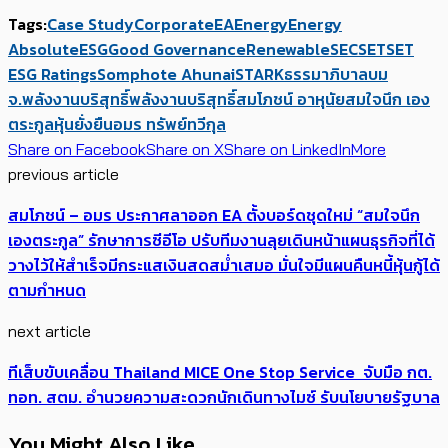
Tags:
Case Study
Corporate
EA
Energy
Energy
Absolute
ESG
Good Governance
Renewable
SEC
SET
SET
ESG Ratings
Somphote Ahunai
STARK
ธรรมาภิบาล
บม
จ.พลังงานบริสุทธิ์
พลังงานบริสุทธิ์
สมโภชน์ อาหุนัย
สมใจนึก เอง
ตระกูล
หุ้นยั่งยืน
อมร ทรัพย์ทวีกุล
Share on Facebook
Share on X
Share on LinkedIn
More
previous article
สมโภชน์ – อมร ประกาศลาออก EA ตั้งบอร์ดชุดใหม่ “สมใจนึก
เองตระกูล” รักษาการซีอีโอ ปรับทีมงานลุยเดินหน้าแผนธุรกิจที่ได้
วางไว้ให้สำเร็จมีกระแสเงินสดสม่ำเสมอ มั่นใจมีแผนคืนหนี้หุ้นกู้ได้
ตามกำหนด
next article
ทีเส็บขับเคลื่อน Thailand MICE One Stop Service จับมือ กต.
ทอท. สตม. อำนวยความสะดวกนักเดินทางไมซ์ รับนโยบายรัฐบาล
You Might Also Like