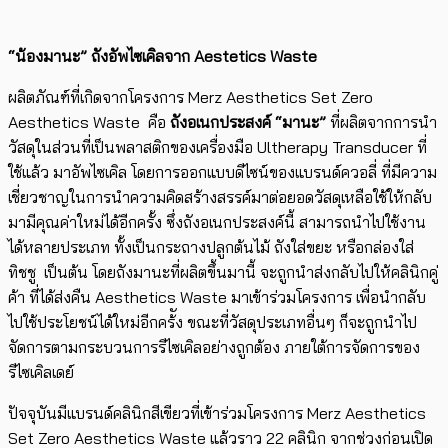
“น้องมานะ”​ ถังอัพไซเคิลจาก Aestetics Waste
ผลิตภัณฑ์ที่เกิดจากโครงการ Merz Aesthetics Set Zero
Aesthetics Waste คือ
ถังอเนกประสงค์ “มานะ”
ที่ผลิตจากการนำ
วัสดุในส่วนที่เป็นพลาสติกของเครื่องมือ Ultherapy Transducer ที่
ใช้แล้ว มาอัพไซเคิล โดยการออกแบบดีไซน์ของแบรนด์ควอลี่ ที่มีความ
เชี่ยวชาญในการนำความคิดสร้างสรรค์มาต่อยอดวัสดุเหลือใช้ให้กลับ
มามีคุณค่าใหม่ได้อีกครั้ง ซึ่งถังอเนกประสงค์นี้ สามารถนำไปใช้งาน
ได้หลายประเภท ทั้งเป็นกระถางปลูกต้นไม้ ถังใส่ขยะ หรือกล่องใส่
ทิชชู ​ เป็นต้น โดยถังมานะที่ผลิตขึ้นมานี้ จะถูกนำส่งกลับไปให้คลินิกคู่
ค้า ที่ได้ส่งคืน Aesthetics Waste มาเข้าร่วมโครงการ เพื่อนำกลับ
ไปใช้ประโยชน์ได้ใหม่อีกคร้ัง ขณะที่​วัสดุประเภทอื่นๆ ก็จะถูกนำไป
จัดการตามกระบวนการรีไซเคิลอย่างถูกต้อง ภายใต้การจัดการของ
รีไซเคิลเดย์
ปัจจุบัน​มีแบรนด์คลินิกสีเขียวที่เข้าร่วมโครงการ Merz Aesthetics
Set Zero Aesthetics Waste แล้วราว 22 ​คลินิก​ จากช่วงก่อนเปิด