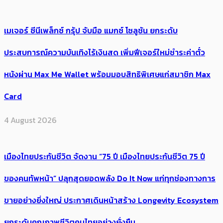
เมเจอร์ ซีนีเพล็กซ์ กรุ้ป จับมือ แมกซ์ โซลูชัน ยกระดับ
ประสบการณ์ความบันเทิงไร้เงินสด เพิ่มฟีเจอร์ใหม่ชำระค่าตั๋ว
หนังผ่าน Max Me Wallet พร้อมมอบสิทธิพิเศษแก่สมาชิก Max
Card
4 August 2026
เมืองไทยประกันชีวิต จัดงาน “75 ปี เมืองไทยประกันชีวิต 75 ปี
ของคนทัพหน้า” ปลุกสุดยอดพลัง Do It Now แก่ทุกช่องทางการ
ขายอย่างยิ่งใหญ่ ประกาศเดินหน้าสร้าง Longevity Ecosystem
ยกระดับคุณภาพชีวิตคนไทยอย่างยั่งยืน