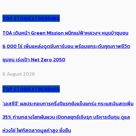
TOP STORIES
TRENDING
TOA เดินหน้า Green Mission ผนึกแม่ฟ้าหลวงฯ หนุนป่าชุมชน
6,000 ไร่ เพิ่ม​แหล่งดูดซับคาร์บอน พร้อมยกระดับคุณภาพชีวิต
ชุมชน เร่งเป้า​ Net Zero 2050
6 August 2026
TOP STORIES
TRENDING
‘เอสซีจี’ ผลประกอบการครึ่งปีแรกยังแข็งแกร่ง กระแสเงินสดเพิ่ม
35% ท่ามกลางโลกผันผวน เปิดกลยุทธ์เชิงรุก บริหารต้นทุน ดูแล
ห่วงโซ่ โฟกัสตลาดมูลค่าสูง ยั่งยืน