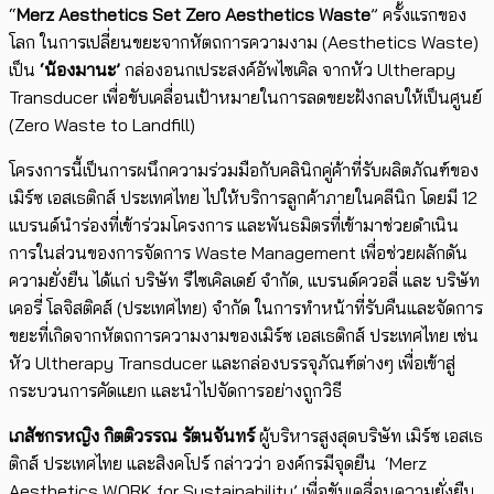
“
Merz Aesthetics Set Zero Aesthetics Waste
” ครั้งแรกของ
โลก ในการเปลี่ยนขยะจากหัตถการความงาม (Aesthetics Waste)
เป็น
‘น้องมานะ’
กล่องอนกเประสงค์อัพไซเคิล จากหัว Ultherapy
Transducer เพื่อขับเคลื่อนเป้าหมายในการลดขยะฝังกลบ​ให้เป็นศูนย์
(Zero Waste to Landfill)
โครงการนี้เป็นการผนึกความร่วมมือกับคลินิกคู่ค้าที่รับผลิตภัณฑ์ของ
เมิร์ซ เอสเธติกส์ ประเทศไทย ไปให้บริการลูกค้าภายในคลีนิก โดยมี 12
แบรนด์นำร่องที่เข้าร่วมโครงการ และพันธมิตรที่เข้ามาช่วยดำเนิน
การในส่วนของการจัดการ Waste Management ​เพื่อช่วยผลักดัน
ความยั่งยืน ได้แก่ บริษัท รีไซเคิลเดย์ จำกัด, แบรนด์ควอลี่ และ บริษัท
เคอรี่ โลจิสติคส์ (ประเทศไทย) จำกัด ในการทำหน้าที่รับคืนและจัดการ
ขยะที่เกิดจากหัตถการความงามของเมิร์ซ เอสเธติกส์ ประเทศไทย เช่น
หัว Ultherapy Transducer และกล่องบรรจุภัณฑ์ต่างๆ เพื่อเข้าสู่
กระบวนการคัดแยก และนำไปจัดการอย่างถูกวิธี
เภสัชกรหญิง กิตติวรรณ รัตนจันทร์
ผู้บริหารสูงสุดบริษัท เมิร์ซ เอสเธ
ติกส์ ประเทศไทย และสิงคโปร์ กล่าวว่า ​องค์กรมีจุดยืน ‘Merz
Aesthetics WORK for Sustainability’ เพื่อขับเคลื่อนความยั่งยืน