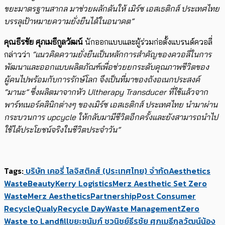
ขยะมาตรฐานสากล มาช่วยผลักดันให้ เมิร์ซ เอสเธติกส์ ประเทศไทย
บรรลุเป้าหมายความยั่งยืนได้ในอนาคต” ​
คุณธีรชัย ศุภเมธีกูลวัฒน์
นักออกแบบและผู้ร่วมก่อตั้งแบรนด์ควอลี่
กล่าวว่า
“แนวคิดความยั่งยืนเป็นหลักการสำคัญของควอลี่ในการ
พัฒนาและออกแบบผลิตภัณฑ์เพื่อช่วยยกระดับคุณภาพชีวิตของ
ผู้คนไปพร้อมกับการรักษ์โลก จึงเป็นที่มาของถังอเนกประสงค์
“มานะ” ซึ่งผลิตมาจากหัว Ultherapy Transducer ที่ใช้แล้วจาก
พาร์ทเนอร์คลินิกต่างๆ ของเมิร์ซ เอสเธติกส์ ประเทศไทย นำมาผ่าน
กระบวนการ upcycle ให้กลับมามีชีวิตอีกครั้งและยังสามารถนำไป
ใช้ได้ประโยชน์จริงในชีวิตประจำวัน”
Tags:
​ บริษัท เคอรี่ โลจิสติคส์ (ประเทศไทย) จำกัด
Aesthetics
Waste
Beauty
Kerry Logistics
Merz Aesthetic Set Zero
Waste
Merz Aesthetics
Partnership
Post Consumer
Recycle
Qualy
Recycle Day
Waste Management
Zero
Waste to Landfill
ขยะ
ชนัมภ์ ชวนิชย์
ธีรชัย ศุภเมธีกูลวัฒน์
น้อง