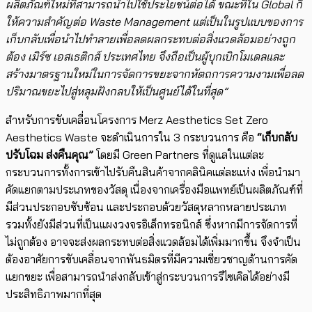
ผลิตภัณฑ์ใหม่ที่สามารถนำไปใช้ประโยชน์ต่อได้ ขณะที่ใน Global ก็
ให้ความสำคัญต่อ Waste Management แต่เป็นในรูปแบบของการ
เก็บกลับเพื่อนำไปทำลายเพื่อลดผลกระทบต่อสิ่งแวดล้อมอย่างถูก
ต้อง ​เมิร์ซ เอสเธติกส์ ประเทศไทย จึงถือเป็นผู้บุกเบิกโมเดลและ
สร้างมาตรฐานใหม่ในการจัดการขยะจากหัตถการความงามเพื่อลด
ปริมาณขยะ​ไปสู่หลุมฝังกลบให้เป็นศูนย์ได้ในที่สุด”
สำหรับการขับเคลื่อนโครงการ Merz Aesthetics Set Zero
Aesthetics Waste จะดำเนินการใน 3 กระบวนการ คือ
“เก็บกลับ
ปรับโฉม ส่งคืนคุณ”
โดยมี Green Partners ที่ดูแลในแต่ละ
กระบวนการทั้งการเข้าไปรับคืนสินค้าจากคลินิคแต่ละแห่ง เพื่อนำมา
คัดแยกตามประเภทของวัสดุ เนื่องจากเครื่องมือแพทย์เป็นผลิตภัณฑ์ที่
มีส่วนประกอบ​ซับซ้อน และประกอบด้วยวัสดุหลากหลายประเภท
รวมทั้งยังมีส่วนที่เป็นแผงวงจรอิเล็กทรอนิกส์ ซึ่งหากมีการจัดการที่
ไม่ถูกต้อง อาจจะส่งผลกระทบต่อสิ่งแวดล้อมได้เพิ่มมากขึ้น จึงจำเป็น
ต้องอาศัยการขับเคลื่อนจากพันธมิตรที่มีความเชี่ยวชาญด้าน​การคัด
แยกขยะ เพื่อสามารถนำส่งกลับเข้าสู่กระบวนการรีไซเคิลได้อย่างมี
ประสิทธิภาพมากที่สุด