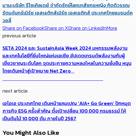
มานะ
บริษัท รีไซเคิลเดย์ จำกัด
รักษ์โลก
เภสัชกรหญิง กิตติวรรณ
รัตนจันทร์
เมิร์ซ เอสเธติกส์
เมิร์ซ เอสเธติกส์ ประเทศไทย
แบรนด์ค
วอลี่
Share on Facebook
Share on X
Share on LinkedIn
More
previous article
SETA 2024 และ SustainAsia Week 2024 มหกรรมพลังงาน
และเทคโนโลยีที่ยิ่งใหญ่แห่งเอเชีย อัปเดตเทรนด์พลังงานกับผู้
เชี่ยวชาญระดับโลก จุดประกายความหลงใหลในความยั่งยืน หนุน
ไทยเดินหน้าสู่เป้าหมาย Net Zero
next article
เอไอเอ ประเทศไทย เดินหน้าแคมเปญ ‘AIA+ Go Green’ ปักหมุด
ภารกิจ ESG ครั้งสำคัญ ตั้งเป้าเปลี่ยน 100,000 กรมธรรม์ ให้
เป็นต้นไม้ 10,000 ต้น ภายในปี 2567
You Might Also Like