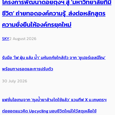
โครงการพัฒนาดอยตุงฯ สู่ ‘มหาวิทยาลัยที่มี
ชีวิต’ ถ่ายทอดองค์ความรู้ ส่งต่อหลักสูตร
ความยั่งยืนให้องค์กรยุคใหม่
SKY
2 August 2026
รับมือ ‘ไฟ ฝุ่น แล้ง น้ำ’ มหันตภัยใกล้ตัว จาก ‘ซูเปอร์เอลนีโญ’
พร้อมทางรอดและการปรับตัว
30 July 2026
แฟชั่นไอเทมจาก ‘ถุงน้ำยาล้างไตใช้แล้ว’ แวนทีฟ X ม.เกษตรฯ
ต่อยอดแนวคิด Upcycling มอบชีวิตใหม่ให้วัสดุเหลือใช้