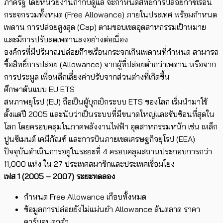
ภาครัฐ โด​ยหน่วยงาน​กำกับดูแล จะกำหนดสิทธิ์การปล่อยก๊าซเรือน
กระจกรวมทั้งหมด (Free Allowance) ภายในประเทศ พร้อมกำหนด
เพดาน
การปล่อยสูงสุด (
Cap
)​ ตามขอบเขตอุตสาหกรรมเป้าหมาย
และมีการปรับลดเพดานลงอย่างต่อเนื่อง
องค์กรที่มีปริมาณปล่อยก๊าซเรือนกระจกเกินเพดานที่กำหนด ​สามารถ
ซื้อสิทธิ์การปล่อย (
Allowance
) จากผู้ที่ปล่อยต่ำกว่าเพดาน หรือจาก
การประมูล เพื่อหลีกเลี่ยงค่าปรับจากส่วนต่างที่เกิดขึ้น
ศึกษา​ต้นแบบ
EU
ETS
สหภาพยุโรป
(EU) ถือเป็น​ผู้บุกเบิกระบบ ETS ของโลก ​เริ่มนำมาใช้
ตั้งแต่ปี 2005 และนับว่าเป็นระบบที่มีขนาดใหญ่และซับซ้อนที่สุดใน
โลก ​โดยครอบคลุมในภาคพลังงานไฟฟ้า อุตสาหกรรมหนัก เช่น เหล็ก
ปูนซีเมนต์ เคมีภัณฑ์ และการบินภายเขตเศรษฐกิจยุโรป (EEA)
ปัจจุบันดำเนินการอยู่ในระยะที่​ 4 ครอบคลุมสถานประกอบการกว่า
11,000 แห่ง ใน 27 ประเทศสมาชิกและประเทศเชื่อมโยง
เฟส 1 (2005 – 2007) ระยะทดลอง
กำหนด Free Allowance เกือบทั้งหมด
ข้อมูลการปล่อยยังไม่แม่นยำ Allowance ล้นตลาด ราคา
คาร์บอนตกต่ำ