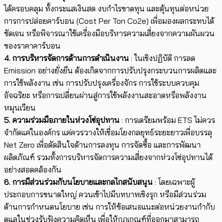
ได้ครอบคลุม ทั้งกระแสเงินสด งบกำไรขาดทุน และตุ้นทุนต่อหน่วย
การการปล่อยคาร์บอน (Cost Per Ton Co2e) เพื่อมองผลกระทบได้
ชัดเจน หรือพิจารณาใช้เครื่องมือบริหารความเสี่ยงจากความผันผวน
ของราคาคาร์บอน
4. การบริหารจัดการด้านการดำเนินงาน
: ในเชิงปฏิบัติ การลด
Emission อย่างยั่งยืน ต้องเกิดจากการปรับปรุงกระบวนการผลิตและ
การใช้พลังงาน เช่น การปรับปรุงเครื่องจักร การใช้ระบบควบคุม
อัจฉริยะ หรือการเปลี่ยนผ่านสู่การใช้พลังงานสะอาดหรือพลังงาน
หมุนเวียน
5. ความร่วมมือภายในห่วงโซ่อุปทาน
: การเตรียมพร้อม ETS ไม่ควร
จำกัดแค่ในองค์กร แค่ควรวางให้เชื่อมโยงกลยุทธ์ระยะยาวเพื่อบรรลุ
Net Zero เพื่อตัดสินใจด้านการลงทุน การจัดซื้อ และการพัฒนา
ผลิตภัณฑ์ รวมทั้งการบริหารจัดการความเสี่ยงจากห่วงโซ่อุปทานได้
อย่างสอดคล้องกัน
6. การมีส่วนร่วมกับนโยบายและกลไกสนับสนุน
: โดยเฉพาะผู้
ประกอบการขนาดใหญ่ ควนเข้าไปมีบทบาทเชิงรุก หรือมีส่วนร่วม
ด้านการกำหนดนโยบาย เช่น การให้ข้อเสนอแนะต่อหน่วยงานกำกับ
ดูแลในช่วงรับฟังความคิดเห็น เพื่อให้กฎเกณฑ์ที่ออกมาสามารถ