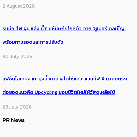
2 August 2026
รับมือ ‘ไฟ ฝุ่น แล้ง น้ำ’ มหันตภัยใกล้ตัว จาก ‘ซูเปอร์เอลนีโญ’
พร้อมทางรอดและการปรับตัว
30 July 2026
แฟชั่นไอเทมจาก ‘ถุงน้ำยาล้างไตใช้แล้ว’ แวนทีฟ X ม.เกษตรฯ
ต่อยอดแนวคิด Upcycling มอบชีวิตใหม่ให้วัสดุเหลือใช้
29 July 2026
PR News