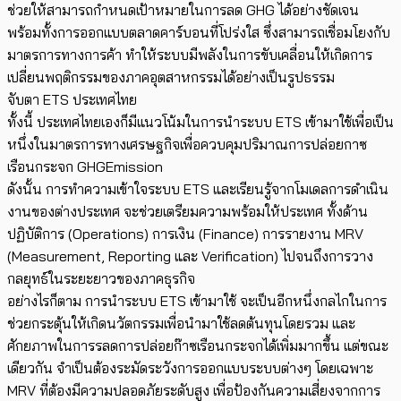
ช่วยให้สามารถกำหนดเป้าหมายในการลด
GHG
ได้อย่างชัดเจน
พร้อมทั้งการออกแบบตลาดคาร์บอนที่โปร่งใส ซึ่งสามารถเชื่อมโยงกับ
มาตรการทางการค้า ทำให้ระบบมีพลังใน​การขับเคลื่อนให้เกิดการ
เปลี่ยนพฤติกรรมของ​ภาคอุตสาหกรรมได้อย่างเป็นรูปธรรม
จับตา ETS
ประเทศไทย
ทั้งนี้ ประเทศไทยเองก็มี​​แนวโน้มในการนำระบบ ETS เข้ามาใช้เพื่อเป็น
หนึ่งในมาตรการทางเศรษฐกิจเพื่อควบคุมปริมาณการปล่อยกาซ
เรือนกระจก
GHGEmission
ดังนั้น การทำความเข้าใจระบบ ETS และเรียนรู้จากโมเดลการดำเนิน
งานของต่างประเทศ จะช่วยเตรียมความพร้อมให้ประเทศ ทั้งด้าน
ปฏิบัติการ (Operations) การเงิน (Finance) การรายงาน MRV ​
(Measurement, Reporting และ Verification) ไปจนถึงการวาง
กลยุทธ์ในระยะยาวของภาคธุรกิจ
อย่างไรก็ตาม การนำระบบ ETS เข้ามาใช้ จะเป็นอีกหนึ่งกลไกในการ
ช่วย​กระตุ้นให้เกิดนวัตกรรมเพื่อนำมาใช้​ลดต้นทุนโดยรวม และ
ศักยภาพในการ​รลดการปล่อยก๊าซเรือนกระจกได้เพิ่มมากขึ้น แต่ขณะ
เดียวกัน จำเป็นต้องระมัดระวังการออกแบบระบบต่างๆ โดยเฉพาะ
MRV
ที่ต้องมีความปลอดภัยระดับสูง เพื่อป้องกันความเสี่ยงจากการ