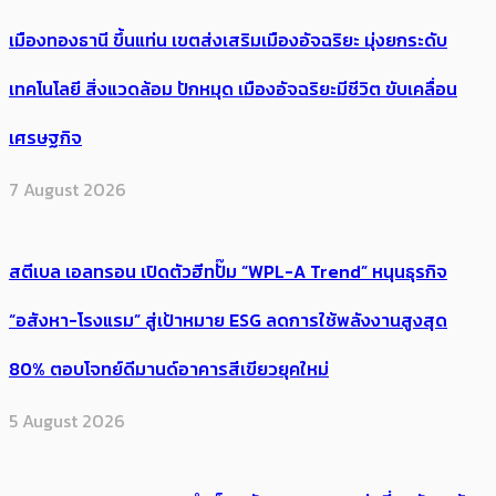
เมืองทองธานี ขึ้นแท่น เขตส่งเสริมเมืองอัจฉริยะ มุ่งยกระดับ
เทคโนโลยี สิ่งแวดล้อม ปักหมุด เมืองอัจฉริยะมีชีวิต ขับเคลื่อน
เศรษฐกิจ
7 August 2026
สตีเบล เอลทรอน เปิดตัวฮีทปั๊ม “WPL-A Trend” หนุนธุรกิจ
“อสังหา-โรงแรม” สู่เป้าหมาย ESG ลดการใช้พลังงานสูงสุด
80% ตอบโจทย์ดีมานด์อาคารสีเขียวยุคใหม่
5 August 2026