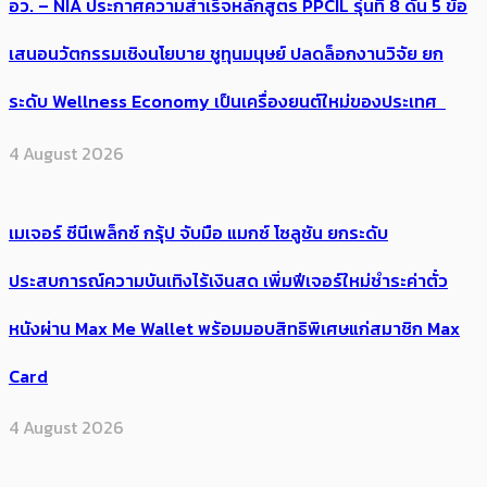
อว. – NIA ประกาศความสำเร็จหลักสูตร PPCIL รุ่นที่ 8 ดัน 5 ข้อ
เสนอนวัตกรรมเชิงนโยบาย ชูทุนมนุษย์ ปลดล็อกงานวิจัย ยก
ระดับ Wellness Economy เป็นเครื่องยนต์ใหม่ของประเทศ
4 August 2026
เมเจอร์ ซีนีเพล็กซ์ กรุ้ป จับมือ แมกซ์ โซลูชัน ยกระดับ
ประสบการณ์ความบันเทิงไร้เงินสด เพิ่มฟีเจอร์ใหม่ชำระค่าตั๋ว
หนังผ่าน Max Me Wallet พร้อมมอบสิทธิพิเศษแก่สมาชิก Max
Card
4 August 2026