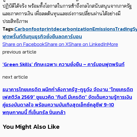
ปฏิบัติได้จริง พร้อมทั้งโอกาสในการเข้าถึงกลไกสนับสนุนจากภาครัฐ
และภาคการเงิน เพื่อลดต้นทุนและเร่งการเปลี่ยนผ่านได้อย่างมี
ประสิทธิภาพ
Tags:
Carbonfootprint
decarbonization
EmissionsTradingS
ฟุตพริ้นท์
ต้นทุน
ธุรกิจ
ยั่งยืน
ลดคาร์บอน
Share on Facebook
Share on X
Share on LinkedIn
More
previous article
‘Green Skills’ ทักษะเฉพาะ ความยั่งยืน – คาร์บอนฟุตพรินท์
next article
ธนาคารไทยเครดิต ผนึกกำลังภาครัฐ-กูรูดัง จัดงาน “ไทยเครดิต
เฟสติวัล 2569” ชูแนวคิด “กินดี มีเครดิต” จัดเต็มความรู้การเงิน
คู่แรงบันดาลใจ พร้อมความบันเทิงสุดเอ็กซ์คลูซีฟ 9-10
พฤษภาคมนี้ ที่เซ็นทรัล ปิ่นเกล้า
You Might Also Like