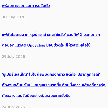
พร้อมทางรอดและการปรับตัว
30 July 2026
แฟชั่นไอเทมจาก ‘ถุงน้ำยาล้างไตใช้แล้ว’ แวนทีฟ X ม.เกษตรฯ
ต่อยอดแนวคิด Upcycling มอบชีวิตใหม่ให้วัสดุเหลือใช้
29 July 2026
‘ซูเปอร์เอลนีโญ’ ไม่ใช่ภัยพิบัติครั้งคราว แต่คือ ‘ปรากฏการณ์’ ​
ต้อง​วนกลับมาใหม่ และรุนแรงมากขึ้น อีกหนึ่งความเสี่ยงที่ภาครัฐ
ต้องวางแผนรับมืออย่างเป็นระบบและยั่งยืน
24 July 2026