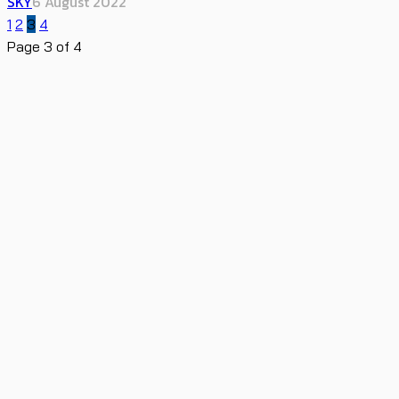
SKY
6 August 2022
1
2
3
4
Page 3 of 4