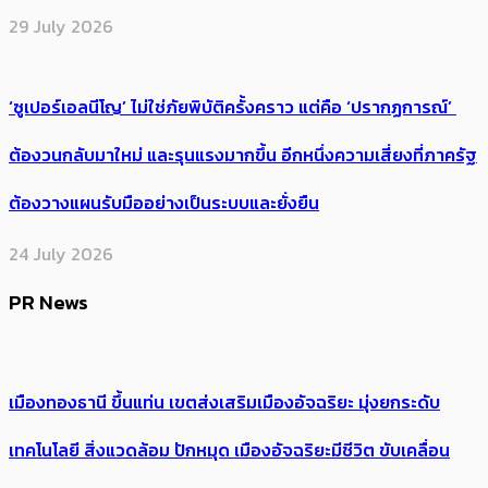
29 July 2026
‘ซูเปอร์เอลนีโญ’ ไม่ใช่ภัยพิบัติครั้งคราว แต่คือ ‘ปรากฏการณ์’ ​
ต้อง​วนกลับมาใหม่ และรุนแรงมากขึ้น อีกหนึ่งความเสี่ยงที่ภาครัฐ
ต้องวางแผนรับมืออย่างเป็นระบบและยั่งยืน
24 July 2026
PR News
เมืองทองธานี ขึ้นแท่น เขตส่งเสริมเมืองอัจฉริยะ มุ่งยกระดับ
เทคโนโลยี สิ่งแวดล้อม ปักหมุด เมืองอัจฉริยะมีชีวิต ขับเคลื่อน