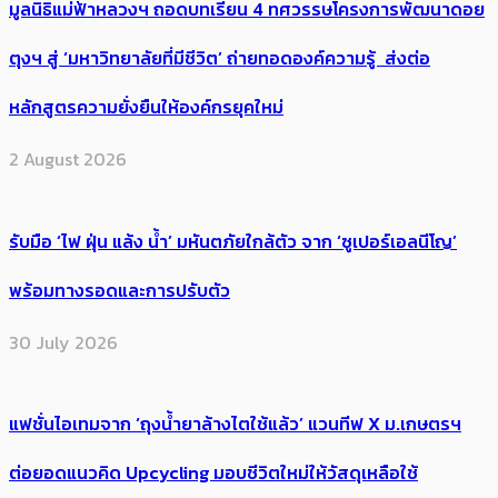
มูลนิธิแม่ฟ้าหลวงฯ ถอดบทเรียน 4 ทศวรรษโครงการพัฒนาดอย
ตุงฯ สู่ ‘มหาวิทยาลัยที่มีชีวิต’ ถ่ายทอดองค์ความรู้ ส่งต่อ
หลักสูตรความยั่งยืนให้องค์กรยุคใหม่
2 August 2026
รับมือ ‘ไฟ ฝุ่น แล้ง น้ำ’ มหันตภัยใกล้ตัว จาก ‘ซูเปอร์เอลนีโญ’
พร้อมทางรอดและการปรับตัว
30 July 2026
แฟชั่นไอเทมจาก ‘ถุงน้ำยาล้างไตใช้แล้ว’ แวนทีฟ X ม.เกษตรฯ
ต่อยอดแนวคิด Upcycling มอบชีวิตใหม่ให้วัสดุเหลือใช้