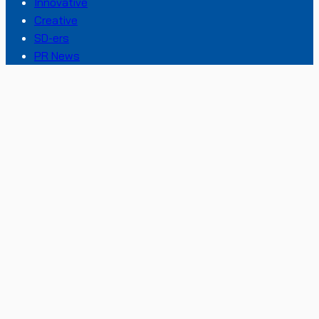
Innovative
Creative
SD-ers
PR News