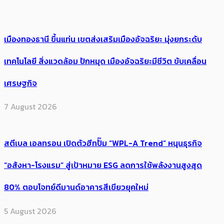
เมืองทองธานี ขึ้นแท่น เขตส่งเสริมเมืองอัจฉริยะ มุ่งยกระดับ
เทคโนโลยี สิ่งแวดล้อม ปักหมุด เมืองอัจฉริยะมีชีวิต ขับเคลื่อน
เศรษฐกิจ
7 August 2026
สตีเบล เอลทรอน เปิดตัวฮีทปั๊ม “WPL-A Trend” หนุนธุรกิจ
“อสังหา-โรงแรม” สู่เป้าหมาย ESG ลดการใช้พลังงานสูงสุด
80% ตอบโจทย์ดีมานด์อาคารสีเขียวยุคใหม่
5 August 2026