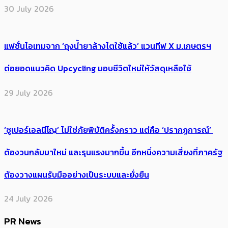
30 July 2026
แฟชั่นไอเทมจาก ‘ถุงน้ำยาล้างไตใช้แล้ว’ แวนทีฟ X ม.เกษตรฯ
ต่อยอดแนวคิด Upcycling มอบชีวิตใหม่ให้วัสดุเหลือใช้
29 July 2026
‘ซูเปอร์เอลนีโญ’ ไม่ใช่ภัยพิบัติครั้งคราว แต่คือ ‘ปรากฏการณ์’ ​
ต้อง​วนกลับมาใหม่ และรุนแรงมากขึ้น อีกหนึ่งความเสี่ยงที่ภาครัฐ
ต้องวางแผนรับมืออย่างเป็นระบบและยั่งยืน
24 July 2026
PR News