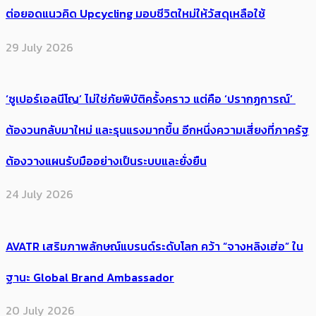
ต่อยอดแนวคิด Upcycling มอบชีวิตใหม่ให้วัสดุเหลือใช้
29 July 2026
‘ซูเปอร์เอลนีโญ’ ไม่ใช่ภัยพิบัติครั้งคราว แต่คือ ‘ปรากฏการณ์’ ​
ต้อง​วนกลับมาใหม่ และรุนแรงมากขึ้น อีกหนึ่งความเสี่ยงที่ภาครัฐ
ต้องวางแผนรับมืออย่างเป็นระบบและยั่งยืน
24 July 2026
AVATR เสริมภาพลักษณ์แบรนด์ระดับโลก คว้า “จางหลิงเฮ่อ” ใน
ฐานะ Global Brand Ambassador
20 July 2026