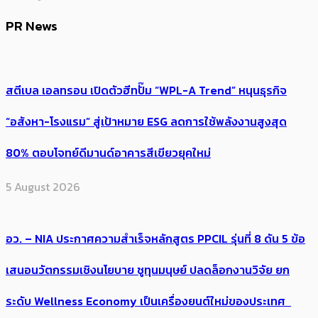
PR News
สตีเบล เอลทรอน เปิดตัวฮีทปั๊ม “WPL-A Trend” หนุนธุรกิจ
“อสังหา-โรงแรม” สู่เป้าหมาย ESG ลดการใช้พลังงานสูงสุด
80% ตอบโจทย์ดีมานด์อาคารสีเขียวยุคใหม่
5 August 2026
อว. – NIA ประกาศความสำเร็จหลักสูตร PPCIL รุ่นที่ 8 ดัน 5 ข้อ
เสนอนวัตกรรมเชิงนโยบาย ชูทุนมนุษย์ ปลดล็อกงานวิจัย ยก
ระดับ Wellness Economy เป็นเครื่องยนต์ใหม่ของประเทศ