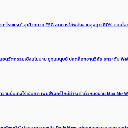
งหา-โรงแรม” สู่เป้าหมาย ESG ลดการใช้พลังงานสูงสุด 80% ตอบโจท
้อเสนอนวัตกรรมเชิงนโยบาย ชูทุนมนุษย์ ปลดล็อกงานวิจัย ยกระดับ
ณ์ความบันเทิงไร้เงินสด เพิ่มฟีเจอร์ใหม่ชำระค่าตั๋วหนังผ่าน Max 
 ของคนทัพหน้า” ปลุกสุดยอดพลัง Do It Now แก่ทุกช่องทางการขายอย