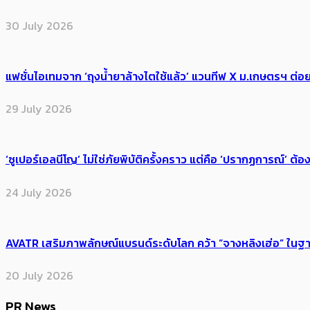
30 July 2026
แฟชั่นไอเทมจาก ‘ถุงน้ำยาล้างไตใช้แล้ว’ แวนทีฟ X ม.เกษตรฯ ต่อย
29 July 2026
‘ซูเปอร์เอลนีโญ’ ไม่ใช่ภัยพิบัติครั้งคราว แต่คือ ‘ปรากฏการณ์’ ​ต
24 July 2026
AVATR เสริมภาพลักษณ์แบรนด์ระดับโลก คว้า “จางหลิงเฮ่อ” ใ
20 July 2026
PR News