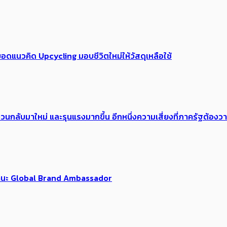
อดแนวคิด Upcycling มอบชีวิตใหม่ให้วัสดุเหลือใช้
้อง​วนกลับมาใหม่ และรุนแรงมากขึ้น อีกหนึ่งความเสี่ยงที่ภาครัฐต้อง
นฐานะ Global Brand Ambassador