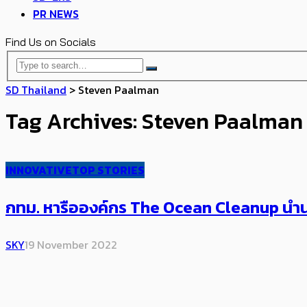
PR NEWS
Find Us on Socials
SD Thailand
>
Steven Paalman
Tag Archives: Steven Paalman
INNOVATIVE
TOP STORIES
กทม. หารือองค์กร The Ocean Cleanup นำนว
SKY
19 November 2022