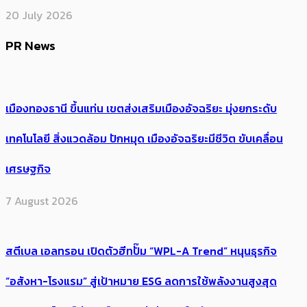
20 July 2026
PR News
เมืองทองธานี ขึ้นแท่น เขตส่งเสริมเมืองอัจฉริยะ มุ่งยกระดับ
เทคโนโลยี สิ่งแวดล้อม ปักหมุด เมืองอัจฉริยะมีชีวิต ขับเคลื่อน
เศรษฐกิจ
7 August 2026
สตีเบล เอลทรอน เปิดตัวฮีทปั๊ม “WPL-A Trend” หนุนธุรกิจ
“อสังหา-โรงแรม” สู่เป้าหมาย ESG ลดการใช้พลังงานสูงสุด