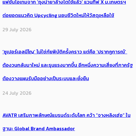
แฟชั่นไอเทมจาก ‘ถุงน้ำยาล้างไตใช้แล้ว’ แวนทีฟ X ม.เกษตรฯ
ต่อยอดแนวคิด Upcycling มอบชีวิตใหม่ให้วัสดุเหลือใช้
29 July 2026
‘ซูเปอร์เอลนีโญ’ ไม่ใช่ภัยพิบัติครั้งคราว แต่คือ ‘ปรากฏการณ์’ ​
ต้อง​วนกลับมาใหม่ และรุนแรงมากขึ้น อีกหนึ่งความเสี่ยงที่ภาครัฐ
ต้องวางแผนรับมืออย่างเป็นระบบและยั่งยืน
24 July 2026
AVATR เสริมภาพลักษณ์แบรนด์ระดับโลก คว้า “จางหลิงเฮ่อ” ใน
ฐานะ Global Brand Ambassador