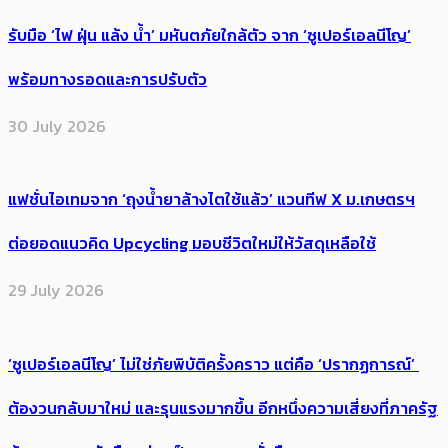
รับมือ ‘ไฟ ฝุ่น แล้ง น้ำ’ มหันตภัยใกล้ตัว จาก ‘ซูเปอร์เอลนีโญ’
พร้อมทางรอดและการปรับตัว
30 July 2026
แฟชั่นไอเทมจาก ‘ถุงน้ำยาล้างไตใช้แล้ว’ แวนทีฟ X ม.เกษตรฯ
ต่อยอดแนวคิด Upcycling มอบชีวิตใหม่ให้วัสดุเหลือใช้
29 July 2026
‘ซูเปอร์เอลนีโญ’ ไม่ใช่ภัยพิบัติครั้งคราว แต่คือ ‘ปรากฏการณ์’ ​
ต้อง​วนกลับมาใหม่ และรุนแรงมากขึ้น อีกหนึ่งความเสี่ยงที่ภาครัฐ