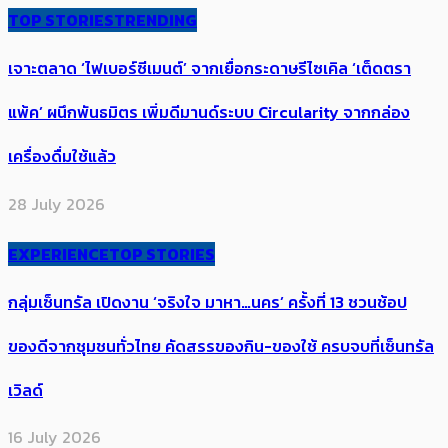
TOP STORIES
TRENDING
เจาะตลาด ‘ไฟเบอร์ซีเมนต์’ จากเยื่อกระดาษรีไซเคิล ‘เต็ดตรา
แพ้ค’ ผนึกพันธมิตร​ เพิ่มดีมานด์ระบบ Circularity จากกล่อง
เครื่องดื่มใช้แล้ว​
28 July 2026
EXPERIENCE
TOP STORIES
กลุ่มเซ็นทรัล เปิดงาน ‘จริงใจ มาหา…นคร’ ครั้งที่ 13 ชวนช้อป
ของดีจากชุมชนทั่วไทย คัดสรรของกิน-ของใช้ ครบจบที่เซ็นทรัล
เวิลด์
16 July 2026