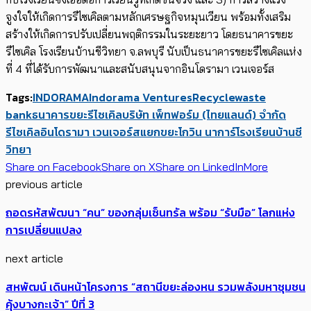
จูงใจให้เกิดการรี
ไซเคิล
ตามหลักเศรษฐกิจหมุนเวียน พร้อมทั้งเสริม
สร้างให้เกิดการปรับเปลี่ยนพฤติกรรมในระยะยาว โดยธนาคารขยะ
รี
ไซเคิล
โรงเรียนบ้านชีวิทยา จ.ลพบุรี นับเป็นธนาคารขยะรี
ไซเคิล
แห่ง
ที่
4
ที่ได้รับการพัฒนาและสนับสนุนจากอินโดรามา เวนเจอร
์ส
Tags:
INDORAMA
Indorama Ventures
Recycle
waste
bank
ธนาคารขยะรีไซเคิล
บริษัท เพ็ทฟอร์ม (ไทยแลนด์) จำกัด
รีไซเคิล
อินโดรามา เวนเจอร์ส
แยกขยะ
โกวิน นาการ์
โรงเรียนบ้านชี
วิทยา
Share on Facebook
Share on X
Share on LinkedIn
More
previous article
ถอดรหัสพัฒนา “คน” ของกลุ่มเซ็นทรัล พร้อม “รับมือ” โลกแห่ง
การเปลี่ยนแปลง
next article
สหพัฒน์ เดินหน้าโครงการ “สถานีขยะล่องหน รวมพลังมหาชุมชน
คุ้งบางกะเจ้า” ปีที่ 3