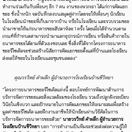
ทำงานร่วมกันกับเพื่อนๆ อีก
7
คน งานของพวกเรา ได้แก่การคัดแยก
ขยะ ชั่งน้ำหนัก จดบันทึกลงบนสมุดคู่ฝากโดยจะให้เพื่อนๆ นักเรียน
ในโรงเรียนนำขยะที่เก็บมาจากบ้าน หรือในโรงเรียน และรวบรวมขยะ
นำมาขายให้แก่ธนาคารขยะสัปดาห์ละ
1
ครั้ง โดยเมื่อได้จำนวนตาม
เกณฑ์ที่กำหนดสามารถนำมาแลกอุปกรณ์การเรียน หรือสินค้าภายใน
ธนาคารขยะได้ตามที่ตัวเองชอบเลย ซึ่งสิ่งที่ได้จากโครงการธนาคาร
ขยะรี
ไซเคิล
จะช่วยสร้างนิสัยการคัดแยกขยะตั้งแต่ที่บ้านและโรงเรียน
ส่งผลให้ขยะในโรงเรียนและชุมชนลดลง
”
คุณวรวิทย์ คำผลึก ผู้อำนวยการโรงเรียนบ้านชีวิทยา
“
โครงการธนาคารขยะรี
ไซเคิล
แห่งนี้ ตอบโจทย์การพัฒนาด้านการ
บริหารจัดการขยะและสิ่งแวดล้อมของโรงเรียน รวมถึงปลูกฝังระเบียบ
วินัยในเชิงบวก และเป้าหมายในการคัดแยกขยะให้เหมาะสมเพื่อสร้าง
มูลค่าขยะรี
ไซเคิล
และฝึกงานอาชีพให้นักเรียนผ่านวิธีคิดในการ
บริหารจัดการธนาคารขยะด้วย
”
นายวรวิทย์ คำผลึก ผู้อำนวยการ
โรงเรียนบ้านชีวิทยา
บอก
“
การทำงานเป็นทีมจะช่วยส่งต่อความรู้ให้