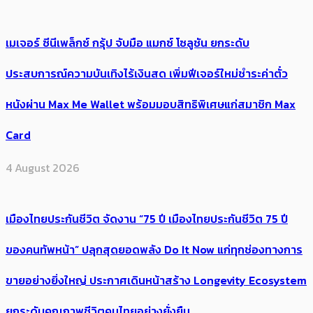
เมเจอร์ ซีนีเพล็กซ์ กรุ้ป จับมือ แมกซ์ โซลูชัน ยกระดับ
ประสบการณ์ความบันเทิงไร้เงินสด เพิ่มฟีเจอร์ใหม่ชำระค่าตั๋ว
หนังผ่าน Max Me Wallet พร้อมมอบสิทธิพิเศษแก่สมาชิก Max
Card
4 August 2026
เมืองไทยประกันชีวิต จัดงาน “75 ปี เมืองไทยประกันชีวิต 75 ปี
ของคนทัพหน้า” ปลุกสุดยอดพลัง Do It Now แก่ทุกช่องทางการ
ขายอย่างยิ่งใหญ่ ประกาศเดินหน้าสร้าง Longevity Ecosystem
ยกระดับคุณภาพชีวิตคนไทยอย่างยั่งยืน