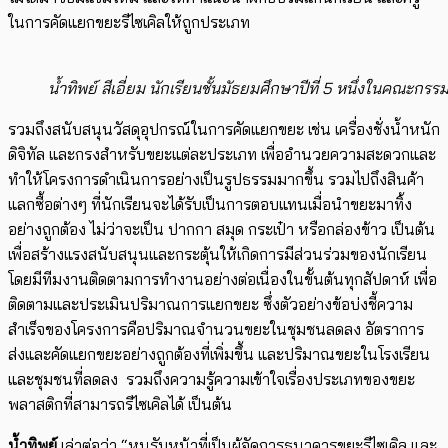
ในการคัดแยกขยะรี
ไซเคิล
ให้ถูกประเภท
น้ำทิพย์ สีเอี่ยม นักเรียนชั้นมัธยมศึกษาปีที่ 5 หนึ่งในคณะก
รวมถึงสนับสนุนวัสดุอุปกรณ์ในการคัดแยกขยะ เช่น เครื่องชั่งน้ำหนัก
ดิจิทัล
และกรงสำหรับขยะแต่ละประเภท เพื่ออำนวยความสะดวกและ
ทำให้โครงการดำเนินการอย่างเป็นรูปธรรมมากขึ้น รวมไปถึงสินค้า
แลกซื้อต่างๆ ที่นักเรียนจะได้รับเป็นการตอบแทนเมื่อนำขยะมาทิ้ง
อย่างถูกต้อง ไม่ว่าจะเป็น ปากกา สมุด กระเป๋า หรือกล่องข้าว เป็นต้น
เพื่อสร้างแรงสนับสนุนและกระตุ้นให้เกิดการมีส่วนร่วมของนักเรียน
โดยมีทีมงานติดตามการทำงานอย่างต่อเนื่องในขั้นต้นทุกสัปดาห์ เพื่อ
ติดตามและประเมินปริมาณการแยกขยะ ซึ่งตัวอย่างข้อบ่งชี้ความ
สำเร็จของโครงการคือปริมาณจำนวนขยะในชุมชนลดลง อัตราการ
ส่งและคัดแยกขยะอย่างถูกต้องที่เพิ่มขึ้น และปริมาณขยะในโรงเรียน
และชุมชนที่ลดลง
รวมถึงความรู้ความเข้าใจเรื่องประเภทของขยะ
พลาสติกที่สามารถรี
ไซเคิล
ได้ เป็นต้น
น้ำทิพย์
เล่าต่อว่า
“
หนูรับหน้าที่เป็นผู้จัดการธนาคารขยะรี
ไซเคิล
และ