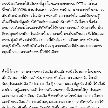
ควรรี
ไซเคิล
ขยะให้ได้มากที่สุด โดยเฉพาะขยะขวด
PET
สามารถ
รี
ไซเคิล
ได้
100%
ผ่านประสบการณ์ของพนักงาน พวกเขาจึงสามารถ
เป็นพันธมิตรที่ดีของโรงเรียน ช่วยสร้างความเข้าใจ และให้ความรู้
เรื่องรี
ไซเคิล
ที่ถูกต้องให้กับเด็กๆ และนักเรียนที่กำลังศึกษา ซึ่งยัง
สามารถต่อยอดโครงการที่ยั่งยืนนี้ให้ประสบความสำเร็จมากขึ้น นั่น
คือเหตุผลที่เราเลือกโรงเรียนนี้ นอกจากนี้ ทางโรงเรียนเองยังได้แสดง
ความมุ่งมั่นที่จะทำให้โครงการนี้เป็นโครงการต้นแบบของจังหวัด
ลพบุรี ดังนั้น เราจึงมั่นใจว่า
น้องๆ
อาสาสมัครที่เป็นคณะกรรมการ
กลุ่มนี้ จะสามารถทำงานนี้ได้ดีทีเดียว
”
ทั้งนี้ โครงการธนาคารขยะรี
ไซเคิล
เป็นเพียงหนึ่งในหลายโครงการ
เพื่อสังคมภายใต้การดำเนินงานของอินโดรามา เวนเจอร
์ส
โดยมี
วัตถุประสงค์หลัก
3
ประการ คือ
1)
การสอนและปลูกจิตสำนึกให้เด็กมี
องค์ความรู้และความเข้าใจการคัดแยกขยะ ทิ้งถังขยะให้ถูกประเภท
และสามารถนำกลับมารี
ไซเคิล
ซึ่งจะเป็นประโยชน์ต่อภาคการศึกษา
และสิ่งแวดล้อม
2)
การสนับสนุนและวางระบบการบริหารจัดการให้
กับโรงเรียนซึ่งเอื้อต่อการเรียนรู้ที่เกิดขึ้นจริง และ
3)
การสร้างแรง