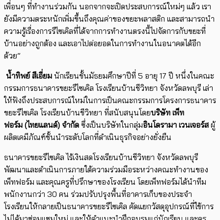
เพื่อนๆ ที่ทำงานร่วมกัน นอกจากจะเปิดประสบการณ์ใหม่ๆ แล้ว เรา
ยังมีความตระหนักเพิ่มขึ้นถึงคุณค่าของขยะพลาสติก และสามารถนำ
ความรู้เรื่องการรี
ไซเคิล
ที่ได้จากการทำงานตรงนี้ไปจัดการกับขยะที่
บ้านอย่างถูกต้อง และเอาไปต่อยอดในการทำงานในอนาคตได้อีก
ด้วย
”
น้ำทิพย์ สีเอี่ยม
นักเรียนชั้นมัธยมศึกษาปีที่
5
อายุ
17
ปี หนึ่งในคณะ
กรรมการธนาคารขยะรี
ไซเคิล
โรงเรียนบ้านชีวิทยา จังหวัดลพบุรี เล่า
ให้ฟังถึงประสบการณ์ใหม่ในการเป็นคณะกรรมการโครงการธนาคาร
ขยะรี
ไซเคิล
โรงเรียนบ้านชีวิทยา ที่สนับสนุนโดย
บริษัท
เพ็ท
ฟอร์ม
(
ไทยแลนด์
)
จำกัด
ซึ่งเป็นบริษัทในกลุ่ม
อินโดรามา เวนเจอร
์ส
ผู้
ผลิตเคมีภัณฑ์ชั้นนำระดับโลกที่ดำเนินธุรกิจอย่างยั่งยืน
ธนาคารขยะรี
ไซเคิล
ไร้เงินสดโรงเรียนบ้านชีวิทยา จังหวัดลพบุรี
พัฒนาและดำเนินการภายใต้ความร่วมมือระหว่างคณะทำงานของ
เพ็ท
ฟอร์ม และคุณครูที่ปรึกษาของโรงเรียน โดย
เพ็ท
ฟอร์มได้นำทีม
พนักงานกว่า
30
คน ร่วมปรับปรุงพื้นที่อาคารเก็บของประจำ
โรงเรียนให้กลายเป็นธนาคารขยะรี
ไซเคิล
คัดแยกวัสดุอุปกรณ์ที่ใช้การ
ไม่ได้มาซ่อมแซมใหม่ และให้คำแนะนำฝึกอบรมแก่นักเรียน และครู