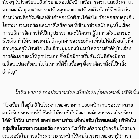
น้องๆ
ในโรงเรียนแล้วก็ขยายต่อไปยังบ้านเรือน ชุมชน และสังคม ใน
อนาคตเด็กๆ จะสามารถสร้างคุณค่าและสร้างผลิตภัณฑ์รี
ไซเคิล
เพื่อ
จำหน่ายผลิตภัณฑ์และสินค้าของนักเรียนได้ต่อไป ต้องขอขอบคุณอิน
โดรามา เวนเจอร
์ส
และภาคีเครือข่าย ที่เข้ามาช่วยสนับสนุนในเรื่อง
การบริหารจัดการให้เป็นรูปธรรม และให้ความรู้ในการคัดแยกขยะ
รี
ไซเคิล
ทำให้เราตระหนักถึงคุณค่าของขยะที่คนทั่วไปใช้เสร็จแล้วทิ้ง
ส่วนคุณครูในโรงเรียนก็เปลี่ยนมุมมองหันมาให้ความสำคัญในเรื่อง
การคัดแยกขยะให้ถูกประเภท ซึ่งเมื่อมีการเริ่มต้น มันก็ต้องมีการ
เปลี่ยนแปลงพัฒนาไปในทางที่ดีขึ้น
เรื่อยๆ
ซึ่งผมคิดว่าสิ่งนี้เป็นสิ่ง
สำคัญ
”
โกวิน นาการ์ รองประธานร่วม เพ็ทฟอร์ม (ไทยแลนด์) บริษัทใน
“
โรงเรียนนี้อยู่ใกล้กับโรงงานของเรามาก และพนักงานของเราหลาย
คนก็เรียนจบจากที่นี่ ซึ่งทำให้เราเข้าใจถึงความต้องการของโรงเรียน
ได้ดี
”
โกวิน นาการ์ รองประธานร่วม
เพ็ท
ฟอร์ม
(
ไทยแลนด์
)
บริษัทใน
กลุ่มอินโดรามา เวนเจอร
์ส
กล่าวว่า
“
เราใช้องค์ความรู้ของอินโดรามา
เวนเจอร์สในการสร้างความตระหนักให้คนในชุมชนของเรารู้ว่า เรา