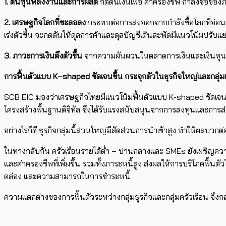
1. ต้นทุนพลังงานและการผลิต
กดดันเงินเฟ้อ ค่าครองชีพ กำลังซื้อของ
2. เศรษฐกิจโลกที่ชะลอลง
กระทบต่อการส่งออกจากกำลังซื้อโลกที่อ่อ
เร่งตัวขึ้น จะกดดันให้ดุลการค้าและดุลบัญชีเดินสะพัดมีแนวโน้มปรับแย
3. ภาวะการเงินตึงตัวขึ้น
จากความผันผวนในตลาดการเงินและเงินทุนเคล
การฟื้นตัวแบบ
K
–
shaped
ชัดเจนขึ้น กระจุกตัวในธุรกิจใหญ่และกลุ่
SCB EIC มองว่าเศรษฐกิจไทยมีแนวโน้มฟื้นตัวแบบ K-shaped ชัดเจนขึ้
โครงสร้างพื้นฐานดิจิทัล ซึ่งได้รับแรงสนับสนุนจากการลงทุนและการส
อย่างไรก็ดี ธุรกิจกลุ่มนี้ส่วนใหญ่มีสัดส่วนการนำเข้าสูง ทำให้ผลบ
ในทางกลับกัน ครัวเรือนรายได้ต่ำ – ปานกลางและ SMEs ยังเผชิญความ
และค่าครองชีพที่เพิ่มขึ้น รวมทั้งภาระหนี้สูง ส่งผลให้การบริโภคฟื้
คล่อง และความสามารถในการชำระหนี้
ความแตกต่างของการฟื้นตัวระหว่างกลุ่มธุรกิจและกลุ่มครัวเรือน จึ