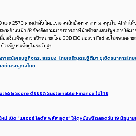
ะ 2570 ตามลำดับ โดยแรงส่งหลักยังมาจากการลงทุนใน AI ทำให้ประเทศผ
ะยะข้างหน้า ยังต้องติดตามมาตรการภาษีนำเข้าของสหรัฐฯ ภายใต้มาตรา 
งเงินเฟ้อสูงกว่าเป้าหมาย โดย SCB EIC มองว่า Fed จะไม่ผ่อนคลายนโ
ตรรัฐบาลที่อยู่ในระดับสูง
การณ์เศรษฐกิจ
ดร. ยรรยง ไทยเจริญ
ดร.ฐิติมา ชูเชิด
ธนาคารไทย
ิชย์
เศรษฐกิจไทย
 Global ESG Score ต่อยอด Sustainable Finance ในไทย
่ เปิด “เมเจอร์ โลตัส พลัส อุดร” ให้ดูหนังฟรีตลอดวัน 19 มิถุนายนน