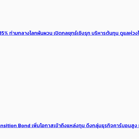
5% ท่ามกลางโลกผันผวน เปิดกลยุทธ์เชิงรุก บริหารต้นทุน ดูแลห่วงโซ
tion Bond เพิ่มโอกาสเข้าถึงแหล่งทุน ดึงกลุ่มธุรกิจคาร์บอนสูง เ