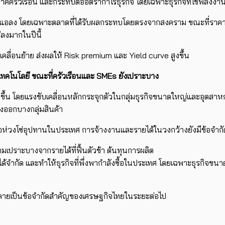
ภาคครัวเรือน และกระทบต่ออัตรากำไรธุรกิจ โดยเฉพาะธุรกิจที่ใช้พลังงาน
นแอลง โดยเฉพาะตลาดที่ได้รับผลกระทบโดยตรงจากสงคราม ขณะที่ราคาพล
่ลงมากในปีนี้
ื่อนย้าย ส่งผลให้ Risk premium และ Yield curve สูงขึ้น
มเทคโนโลยี ขณะที่ครัวเรือนและ
SMEs
ยังเปราะบาง
น โดยแรงขับเคลื่อนหลักกระจุกตัวในกลุ่มธุรกิจขนาดใหญ่และอุตสาหกรรมท
่งออกบางกลุ่มสินค้า
วกต่อห่วงโซ่อุปทานในประเทศ การจ้างงานและรายได้ในวงกว้างยังมีข้อจำกั
เปราะบางจากรายได้ที่ฟื้นตัวช้า ต้นทุนการผลิต
นตัวได้จำกัด และทำให้ธุรกิจที่พึ่งพากำลังซื้อในประเทศ โดยเฉพาะธุรกิ
งกลาย​เป็นข้อจำกัดสำคัญของเศรษฐกิจไทยในระยะต่อไป