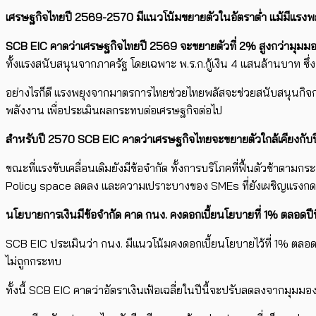
เศรษฐกิจไทยปี 2569-2570 มีแนวโน้มขยายตัวในอัตราต่ำ แม้มีแรงพ
SCB EIC
คาดว่าเศรษฐกิจไทยปี
2569
จะขยายตัวที่
2%
สูงกว่ามุมมอ
ทั้งแรงสนับสนุนจากภาครัฐ โดยเฉพาะ พ.ร.ก.กู้เงิน 4 แสนล้านบาท ซ
อย่างไรก็ดี แรงพยุงจากมาตรการไทยช่วยไทยพลัสจะช่วยสนับสนุนกิจกร
พลังงาน เพื่อประเมินผลกระทบต่อเศรษฐกิจต่อไป
สำหรับปี 2570
SCB EIC
คาดว่าเศรษฐกิจไทยจะขยายตัวใกล้เคียงกับป
ขณะที่แรงขับเคลื่อนเดิมยังมีข้อจำกัด ทั้งการบริโภคที่ฟื้นตัวช้า
Policy space ลดลง และความเปราะบางของ SMEs ที่ยังเผชิญแรงกดดัน
นโยบายการเงินมีข้อจำกัด คาด กนง. คงดอกเบี้ยนโยบายที่ 1% ตลอดปีน
SCB EIC ประเมินว่า กนง. มีแนวโน้มคงดอกเบี้ยนโยบายไว้ที่ 1% ตลอ
ไม่ถูกกระทบ
ทั้งนี้ SCB EIC คาดว่าอัตราเงินเฟ้อเฉลี่ยในปีนี้จะปรับลดลงจากมุ