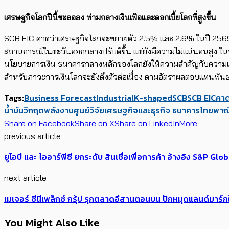
เศรษฐกิจโลกปีนี้ชะลอลง ท่ามกลางเงินเฟ้อและดอกเบี้ยโลกที่สูงขึ้น
SCB EIC คาดว่าเศรษฐกิจโลกจะขยายตัว 2.5% และ 2.6% ในปี 2569 แล
สถานการณ์ในตะวันออกกลางปรับดีขึ้น แต่ยังมีความไม่แน่นอนสูง ในร
นโยบายการเงิน ธนาคารกลางหลักของโลกยังให้ความสำคัญกับความเสี่ย
สำหรับภาวะการเงินโลกจะยังตึงตัวต่อเนื่อง ตามอัตราผลตอบแทนพันธบั
Tags:
Business Forecast
Industrial
K-shaped
SCB
SCB EIC
คาด
น้ำมัน
วิกฤตพลังงาน
ศูนย์วิจัยเศรษฐกิจและธุรกิจ ธนาคารไทยพาณ
Share on Facebook
Share on X
Share on LinkedIn
More
previous article
ยูโอบี และ ไออาร์พีซี ยกระดับ สินเชื่อเพื่อการค้า อ้างอิง S&P
next article
เมเจอร์ ซีนีเพล็กซ์ กรุ้ป รุกตลาดอีสานตอนบน ปักหมุดแลนด์มาร์กใหม
You Might Also Like