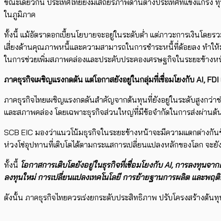
ขณะเดียวกัน ประเทศไทยยังมีเสถียรภาพด้านต่างประเทศที่แข็งแกร่ง ทุนสำ
ในภูมิภาค
ทั้งนี้ แม้อัตราดอกเบี้ยนโยบายจะอยู่ในระดับต่ำ แต่ภาวะการเงินโ
เสี่ยงด้านคุณภาพหนี้และความสามารถในการชำระหนี้ที่ด้อยลง ทำให้
ในการช่วยเพิ่มสภาพคล่องและประคับประคองเศรษฐกิจในระยะข้างหน
ภาคธุรกิจเผชิญแรงกดดัน แต่โอกาสยังอยู่ในกลุ่มที่เชื่อมโยงกับ
AI, FDI
ภาคธุรกิจไทยเผชิญแรงกดดันสำคัญจากต้นทุนที่ยังอยู่ในระดับสูงกว่า
และสภาพคล่อง โดยเฉพาะธุรกิจส่วนใหญ่ที่มีข้อจำกัดในการส่งผ่านต้น
SCB EIC มองว่าแนวโน้มธุรกิจในระยะข้างหน้าจะมีความแตกต่างกันชัด
ห่วงโซ่อุปทานที่เติบโตได้ตามกระแสการเปลี่ยนแปลงหลักของโลก จะยัง
ทั้งนี้
โอกาสการเติบโตยังอยู่ในธุรกิจที่เชื่อมโยงกับ AI, การลงทุน
ลงทุนใหม่ การเปลี่ยนแปลงเทคโนโลยี การย้ายฐานการผลิต และพฤติก
ดังนั้น ภาคธุรกิจไทยควรเร่งยกระดับประสิทธิภาพ ปรับโครงสร้างต้นทุ