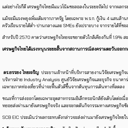
แต่อย่างไรก็ดี เศรษฐกิจไทยมีแนวโน้มชะลอลงในระยะถัดไป จากผลกระทบข
แม้จะมีแรงพยุงเพิ่มเติมจากภาครัฐ โดยเฉพาะ พ.ร.ก. กู้เงิน 4 แสนล้
ครัวเรือนรายได้ต่ำ-ปานกลางและ SMEs ยังเปราะบาง จากรายได้ที่ชะลอ
สำหรับปี 2570 คาดว่าเศรษฐกิจไทยจะขยายตัวใกล้เคียงกันที่ 1.9% สะ
เศรษฐกิจไทยได้แรงหนุนระยะสั้นจากสถานการณ์สงครามตะวันออกกลาง
ดร.ยรรยง ไทยเจริญ
ประธานเจ้าหน้าที่บริหารสายงานวิจัยเศรษฐกิจ
บริหารฝ่าย
Industry Analysis
ศูนย์วิจัยเศรษฐกิจและธุรกิจ ธนาคา
เฉพาะภาคท่องเที่ยวที่น่าจะฟื้นตัวดีขึ้นจากต้นทุนการเดินทางที่ลดลง
ขณะที่การส่งออกโดยเฉพาะอุตสาหกรรมอิเล็กทรอนิกส์ยังเติบโตต่อเนื
ทยอยส่งผ่านมายังเศรษฐกิจจริง และจะกดดันกิจกรรมทางเศรษฐกิจชัดขึ้
SCB EIC ประเมินว่าผลกระทบดังกล่าวจะส่งผ่านมายังเศรษฐกิจไทยใน 