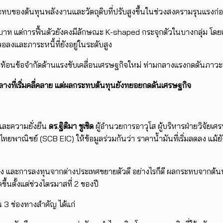
องต้นทุนพลังงานและวัตถุดิบที่ปรับสูงขึ้นในช่วงสงครามรุนแรงก่อนหน้า
านบาท แต่การฟื้นตัวยังคงมีลักษณะ K-shaped กระจุกตัวในบางกลุ่ม โดยเ
ลงและภาระหนี้ที่ยังอยู่ในระดับสูง
ท้อนข้อจำกัดด้านแรงขับเคลื่อนเศรษฐกิจใหม่ ท่ามกลางแรงกดดันภาวะกา
ที่เริ่มคลี่คลาย แต่ผลกระทบต้นทุนยังทยอยกดดันเศรษฐกิจ
และความยั่งยืน
ดร.ฐิติมา ชูเชิด
ผู้อำนวยการอาวุโส ผู้บริหารฝ่ายวิจัย
รไทยพาณิชย์ (
SCB
EIC)
ให้ข้อมูลร่วมกันว่า
​​ราคาน้ำมันที่เริ่มลดลง 
่อง และการลงทุนจากต่างประเทศขยายตัวดี อย่างไรก็ดี ผลกระทบจากต้นท
นตั้งแต่ช่วงไตรมาสที่ 2 ของปี
3 ช่องทางสำคัญ ได้แก่