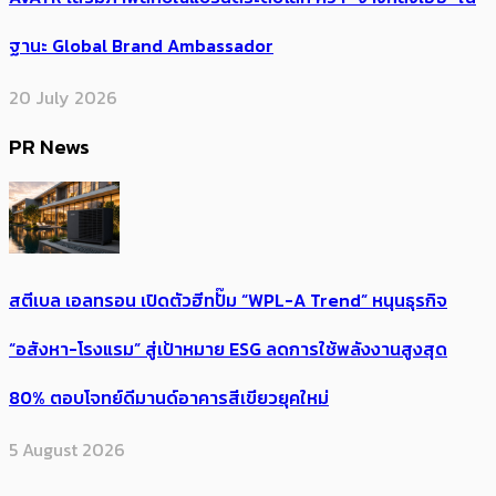
AVATR เสริมภาพลักษณ์แบรนด์ระดับโลก คว้า “จางหลิงเฮ่อ” ใน
ฐานะ Global Brand Ambassador
20 July 2026
PR News
สตีเบล เอลทรอน เปิดตัวฮีทปั๊ม “WPL-A Trend” หนุนธุรกิจ
“อสังหา-โรงแรม” สู่เป้าหมาย ESG ลดการใช้พลังงานสูงสุด
80% ตอบโจทย์ดีมานด์อาคารสีเขียวยุคใหม่