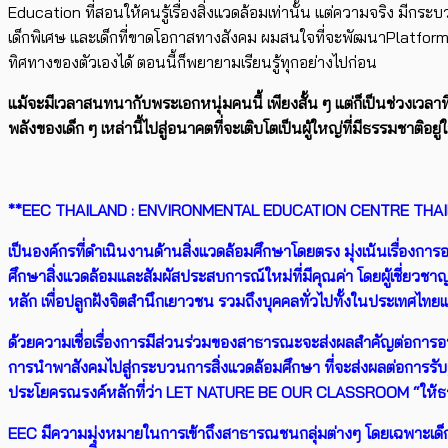
Education ที่สอนให้คนรู้เรื่องสิ่งแวดล้อมเท่านั้น แต่ความจริง มีกร
เด็กพิเศษ และเด็กที่ขาดโอกาสทางสังคม ผมสนใจที่จะพัฒนาPlatform กั
ทิศทางของตัวเองได้ ตอนนี้ก็พยายามเรียนรู้ทุกอย่างไปก่อน
แม้จะมีเวลาสนทนากับพระเอกหนุ่มคนนี้ เพียงสั้น ๆ แต่ก็เป็นช่วงเวลาท
พลังของเด็ก ๆ เหล่านี้ไปสู่อนาคตที่จะเติบโตเป็นผู้ใหญ่ที่มีธรรมชาติอยู่
**EEC THAILAND : ENVIRONMENTAL EDUCATION CENTRE THA
เป็นองค์กรที่ดำเนินงานด้านสิ่งแวดล้อมศึกษาโดยตรง มุ่งเน้นเรื่อง
ศึกษาสิ่งแวดล้อมและสัมผัสประสบการณ์ใหม่ที่มีคุณค่า โดยผู้เชี่ยว
หลัก เพื่อปลูกฝังจิตสำนึกเยาวชน รวมถึงบุคคลทั่วไปทั้งในประเทศไท
ด้วยความเชื่อเรื่องการมีส่วนร่วมของสาธารณะจะส่งผลสำคัญต่อการอน
การนำพาสังคมไปสู่กระบวนการสิ่งแวดล้อมศึกษา ที่จะส่งผลต่อการรับ
ประโยครณรงค์หลักที่ว่า LET NATURE BE OUR CLASSROOM “ให้ธรร
EEC มีความมุ่งหมายในการเข้าถึงสาธารณชนกลุ่มต่างๆ โดยเฉพาะเ