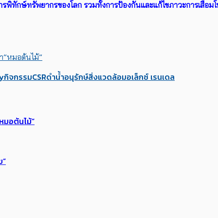
ในการพิทักษ์ทรัพยากรของโลก รวมทั้งการป้องกันและแก้ไขภาวะการเส
สา”หมอต้นไม้”
ty
กิจกรรมCSR
ดำน้ำ
อนุรักษ์สิ่งแวดล้อม
อเล็กซ์ เรนเดล
”หมอต้นไม้”
ข”