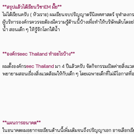
**สรุปแล้วได้เรียนวิชาEM มั๊ย**
ไม่ได้เรียนครับ ( หัวเราะ) ผมเรียนจบปริญญาตรีนิเทศศาสตร์ จุฬาลงก
ผู้บริหารองค์กรควรจะต้องมีความรู้ด้านนี้บ้างเพื่อทำให้บริษัทเติบโต
น้ำ สอนเด็ก ๆ ให้รู้จักโลกใต้น้ำ
**องค์กรeec Thailand ทำอะไรบ้าง**
ผมตั้งองค์กร
eec Thailand
มา 4 ปีแล้วครับ จัดกิจกรรมเปิดค่ายสิ่งแ
พยายามสอนเรื่องสิ่งแวดล้อมให้กับเด็ก ๆ โดยเฉพาะเด็กที่ไม่มีโอกาสที่อยู
**แผนการอนาคต**
ในอนาคตผมอยากจะเรียนด้านนี้เพิ่มเติมจนถึงปริญญาเอก อาจเลือกเรีย