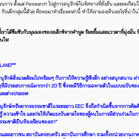
ะบวนการ ตั้งแต่ Research ไปสู่การอนุรักษ์ในทิศทางที่ยั่งยืน และผมก็ส
บเด็กกลุ่มนี้ด้วย คือพอมาทำเรื่องเหล่านี้ ทำให้เรามองเห็นอะไรที่น่
ี่เราได้ซึมซับกับมุมมองของอเล็กซ์จากคำพูด ร้อยยิ้มและแววตาที่มุ่งมั่
ในใจ!
ILAND**
การอนุรักษ์สิ่งแวดล้อมไปพร้อมๆ กับการให้ความรู้เชิงลึก อย่างสนุกสน
ชาญที่มีประสบการณ์มากกว่า 20 ปี ซึ่งจะมีวิธีการเฉพาะตัวในแบบฉบับข
ยและต่างประเทศ
ุรักษ์ทรัพยากรธรรมชาติในระยะยาว EEC จึงถือกำเนิดขึ้นจากการคิดค้
รู้ ความเข้าใจ และก่อให้เกิดแรงบันดาลใจของผู้คนในการมีส่วนร่วมใน
มชาติเป็นห้องเรียนของเรา”
ด็กและเยาวชน สถาบันครอบครัว สถาบันการศึกษา รวมทั้งหน่วยงานภา