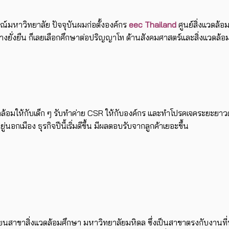
รณ์มหาวิทยาลัย ปัจจุบันผมก่อตั้งองค์กร
eec Thailand
ศูนย์สิ่งแวดล้อ
อย่างยั่งยืน ก็เลยเลือกศึกษาต่อปริญญาโท ด้านสังคมศาสตร์และสิ่งแวดล้
วดล้อมให้กับเด็ก ๆ รับทำค่าย CSR ให้กับองค์กร และทำโปรคเจคระยะยาว
่นอกเมือง ธุรกิจปีนี้เริ่มดีขึ้น มีผลตอบรับจากลูกค้าเยอะขึ้น
นสาขาสิ่งแวดล้อมศึกษา มหาวิทยาลัยมหิดล ซึ่งเป็นสาขาตรงกับงานที่ทำ