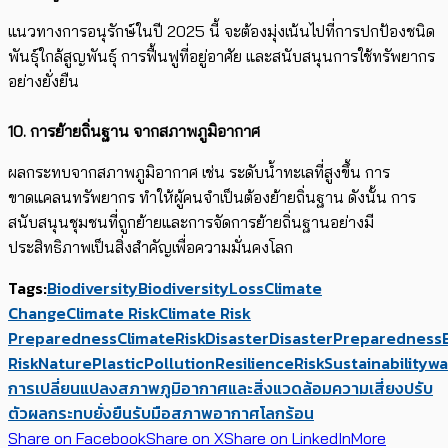
แนวทางการอนุรักษ์ในปี 2025 นี้ จะต้องมุ่งเน้นไปที่การปกป้องชนิด
พันธุ์ใกล้สูญพันธุ์ การฟื้นฟูที่อยู่อาศัย และสนับสนุนการใช้ทรัพยากร
อย่างยั่งยืน
10. การ
ย้ายถิ่นฐาน
จากสภาพภูมิอากาศ
ผลกระทบจากสภาพภูมิอากาศ เช่น ระดับน้ำทะเลที่สูงขึ้น การ
ขาดแคลนทรัพยากร ทำให้ผู้คนจำเป็นต้องย้ายถิ่นฐาน ดังนั้น การ
สนับสนุนชุมชนที่ถูกย้ายและการจัดการย้ายถิ่นฐานอย่างมี
ประสิทธิภาพเป็นสิ่งสำคัญเพื่อความมั่นคงโลก
Tags:
Biodiversity
BiodiversityLoss
Climate
Change
Climate Risk
Climate Risk
Preparedness
ClimateRisk
Disaster
DisasterPreparedness
Risk
Nature
PlasticPollution
Resilience
Risk
Sustainability
wa
การเปลี่ยนแปลงสภาพภูมิอากาศและสิ่งแวดล้อม
ความเสี่ยง
ปรับ
ตัว
ผลกระทบ
ยั่งยืน
รับมือ
สภาพอากาศ
โลกร้อน
Share on Facebook
Share on X
Share on LinkedIn
More