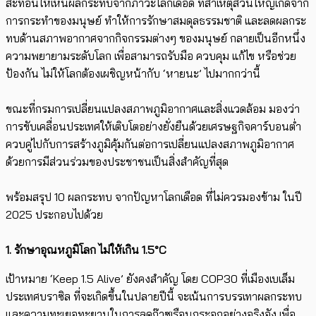
สะท้อนให้เห็นผลกระทบจากภาวะ
โลกเดือด
ที่สาเหตุส่วนใหญ่เกิดจาก
การกระทำของมนุษย์ ทำให้​การรักษาสมดุลธรรมชาติ และลดผลกระ
ทบด้านสภาพอากาศจากกิจกรรมต่างๆ ของมนุษย์ ​กลายเป็นอีกหนึ่ง
ความพยายามระดับโลก เพื่อสามารถรับมือ ควบคุม แก้ไข หรือช่วย
ป้องกัน ไม่ให้โลกต้องเผชิญหน้ากับ ‘หายนะ’ ไปมากกว่านี้
ขณะที่
กรมการเปลี่ยนแปลงสภาพภูมิอากาศและสิ่งแวดล้อม
มองว่า ​
การขับเคลื่อนประเทศให้​เติบโตอย่างยั่งยืนด้วยเศรษฐกิจคาร์บอนต่ำ
ควบคู่ไปกับการสร้างภูมิคุ้มกันต่อการเปลี่ยนแปลงสภาพภูมิอากาศ
ด้วยการมีส่วนร่วมของประชาชนเป็นสิ่งสำคัญที่สุด
พร้อมสรุป 10 ผลกระทบ จากปัญหาโลกเดือด ที่ไม่ควรมองข้าม ในปี
2025 ประกอบไปด้วย
1. รักษา
อุณหภูมิโลก
ไม่ให้เกิน 1.5°C
เป้าหมาย ‘Keep 1.5 Alive’ ยังคงสำคัญ โดย
COP30
ที่เมืองเบเล็ม
ประเทศบราซิล ที่จะเกิดขึ้นในปลายปีนี้ จะเน้นการบรรเทาผลกระทบ
และความทะเยอทะยานในการลดก๊าซเรือนกระจกอย่างจริงจัง เพื่อ