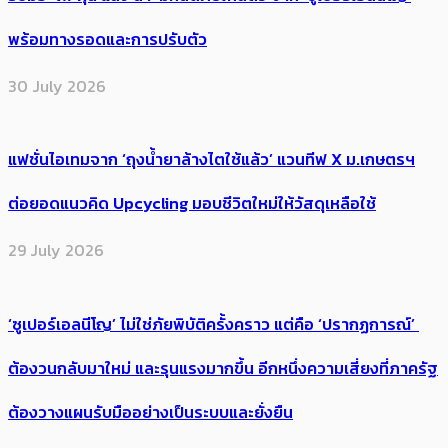
พร้อมทางรอดและการปรับตัว
30 July 2026
แฟชั่นไอเทมจาก ‘ถุงน้ำยาล้างไตใช้แล้ว’ แวนทีฟ X ม.เกษตรฯ
ต่อยอดแนวคิด Upcycling มอบชีวิตใหม่ให้วัสดุเหลือใช้
29 July 2026
‘ซูเปอร์เอลนีโญ’ ไม่ใช่ภัยพิบัติครั้งคราว แต่คือ ‘ปรากฏการณ์’ ​
ต้อง​วนกลับมาใหม่ และรุนแรงมากขึ้น อีกหนึ่งความเสี่ยงที่ภาครัฐ
ต้องวางแผนรับมืออย่างเป็นระบบและยั่งยืน