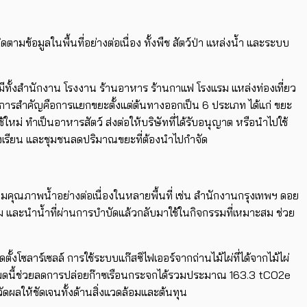
มข้อมูลในพื้นที่อย่างต่อเนื่อง ทั้งพืช สัตว์ป่า แหล่งน้ำ และระบบ
่ที่มีทั้งสำนักงาน โรงงาน ร้านอาหาร ร้านกาแฟ โรงแรม แหล่งท่องเที่ยว
การสำคัญคือการแยกขยะตั้งแต่ต้นทางออกเป็น 6 ประเภท ได้แก่ ขยะ
ม่ ทำเป็นอาหารสัตว์ ส่งต่อให้บริษัทที่ได้รับอนุญาต หรือนำไปใช้
 โรงเรียน และชุมชนลดปริมาณขยะที่ต้องนำไปกำจัด
คุณภาพน้ำอย่างต่อเนื่องในหลายพื้นที่ เช่น สำนักงานกรุงเทพฯ ดอย
 และนำน้ำที่ผ่านการบำบัดแล้วกลับมาใช้ในกิจกรรมที่เหมาะสม ช่วย
ซลาร์เซลล์ การใช้ระบบแก๊สซิไฟเออร์จากถ่านไม้ไผ่ที่ได้จากไม้ไผ่
้งหมดนี้ช่วยลดการปล่อยก๊าซเรือนกระจกได้รวมประมาณ 163.3 tCO2e
ัดผลให้ชัดเจนทั้งด้านสิ่งแวดล้อมและต้นทุน