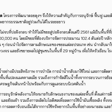
ิต
โครงการพัฒนาดอยตุงฯ จึงให้ความสำคัญกับการอนุรักษ์ ฟื้นฟู และติดตา
รัพยากรธรรมชาติอยู่ร่วมกันได้ในระยะยาว
ม่จบที่บ่อฝังกลบ ทำให้ไม่มีขยะสู่บ่อฝังกลบตั้งแต่ปี 2561 แม้เป็นพื้นที
00,000 คน โดยมีขยะที่ต้องบริหารจัดการประมาณ 102.4 ตันต่อปี หลัก
ื่น ๆ ก่อนนำไปจัดการตามลักษณะของขยะแต่ละประเภท เช่น นำกลับมาใช้ให
วงจร และยังขยายผลไปสู่ชุมชนในพื้นที่ 29 หมู่บ้าน เพื่อให้ครัวเรือน
้ำอย่างมีประสิทธิภาพ การบำบัด การนำน้ำกลับมาใช้ใหม่ และการติดตาม
้นที่แปลงแมคคาเดเมีย รวมถึงการกำจัดสีในน้ำทิ้งจากกระบวนการย้อม
เศรษฐกิจเดินหน้าไปพร้อมกับการดูแลระบบนิเวศต้นน้ำ
ักษ์พลังงานให้เหมาะกับลักษณะงานของแต่ละพื้นที่ ตั้งแต่การติดตั้งโ
ะย้อมผ้า รวมถึงการผลิตไบโอดีเซลเพื่อลดการใช้น้ำมันเชื้อเพลิง ทั
่า การลดคาร์บอนเริ่มได้จากการใช้ทรัพยากรในพื้นที่อย่างเหมาะสม และว