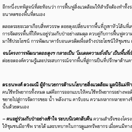
อีกหนึ่งบทพิสูจน์ที่สะท้อนว่า การฟื้นฟูสิ่งแวดล้อมให้สำเร็จต้องทำ
อนาคตของพื้นที่ตนเอง
ตลอดระยะเวลาเกือบสี่ทศวรรษ ดอยตุงเปลี่ยนจากพื้นที่ภูเขาหัวโล้นที
การจัดสรรพื้นที่ให้คนอยู่ร่วมกับป่าอย่างสมดุล ควบคู่กับการฟื้
มาใช้ประโยชน์ การพัฒนาคาร์บอนเครดิตเพื่อสร้างประโยชน์ให้ชุมชน แ
จนโครงการพัฒนาดอยตุงฯ กลายเป็น ‘โมเดลความยั่งยืน’ เป็นพื้นที่เ
ต่อยอดองค์ความรู้และประสบการณ์จากพื้นที่สู่การเป็นที่ปรึกษาด้านค
ดร.ธนพงศ์ ดวงมณี ผู้อำนวยการด้านนโยบายสิ่งแวดล้อม มูลนิธิแม่ฟ
คนใช้ทรัพยากรทั้งหมด แต่คือการออกแบบให้คนใช้ทรัพยากรอย่างพอดี มี
ขยายไปสู่การจัดการขยะ น้ำ พลังงาน คาร์บอน ความหลากหลายทางชีวภาพ
นั้นด้วยตนเอง
– คนอยู่ร่วมกับป่าอย่างเข้าใจ
ระบบนิเวศกลับคืน
ความสำเร็จของโครงการ
ให้ชุมชนมีอาชีพ รายได้ และบทบาทในการดูแลทรัพยากร เมื่อคนมีทางเ