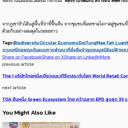
พลังงานและสิ่งแวดล้อม กิจกรรม
‘พลังงานทดแทน สร้างอนาคตคาร์บ
จากภูเขาหัวโล้นสู่พื้นที่ป่าที่ฟื้นคืน จากชุมชนที่เคยขาดโอกาสสู่ชุมช
ด้วยกันอย่างสมดุลในระยะยาว
Tags:
Biodiversity
Circular Economy
DoiTung
Mae Fah Luan
ดวงมณี
ดอยตุง
ต้นแบบการพัฒนาที่ยั่งยืน
ป่าชุมชน
มูลนิธิแม่ฟ้าห
Share on Facebook
Share on X
Share on LinkedIn
More
previous article
The 1 บริษัทไทยหนึ่งเดียวบนเวทีรีเทลระดับโลก World Retail 
next article
TOA ยืนหนึ่ง Green Ecosystem ไทย คว้าฉลาก EPD สูงสุด 33 รายก
You Might Also Like