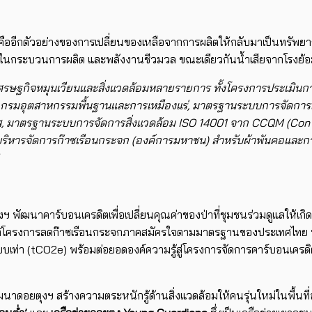
คืออีกตัวอย่างของการเปลี่ยนของเหลือจากการผลิตให้กลับมาเป็นทรัพยา
สมในกระบวนการผลิต และพลังงานชีวมวล ขณะเดียวกันน้ำเสียจากโรงย้
รษฐกิจหมุนเวียนและสิ่งแวดล้อมหลายรายการ ทั้งโครงการประเมินกา
อุตสาหกรรมพื้นฐานและการเหมืองแร่, มาตรฐานระบบการจัดการเศร
ส, มาตรฐานระบบการจัดการสิ่งแวดล้อม ISO 14001 จาก CCQM (Con
ริหารจัดการก๊าซเรือนกระจก (องค์การมหาชน) สำหรับผ้าพันคอและกาแฟ
งฯ พัฒนาคาร์บอนเครดิตเพื่อเปลี่ยนคุณค่าของป่าที่ชุมชนร่วมดูแลให้
ายใต้โครงการลดก๊าซเรือนกระจกภาคสมัครใจตามมาตรฐานของประเทศไทย
เท่า (tCO2e) พร้อมต่อยอดองค์ความรู้สู่โครงการจัดการคาร์บอนเครดิตใ
าดอยตุงฯ สร้างความตระหนักรู้ด้านสิ่งแวดล้อมให้คนรุ่นใหม่ในพื้นที่อ