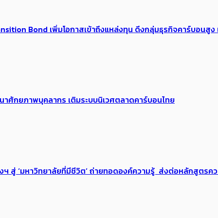
tion Bond เพิ่มโอกาสเข้าถึงแหล่งทุน ดึงกลุ่มธุรกิจคาร์บอนสูง เ
 พัฒนาศักยภาพบุคลากร เติมระบบนิเวศตลาดคาร์บอนไทย
่ ‘มหาวิทยาลัยที่มีชีวิต’ ถ่ายทอดองค์ความรู้ ส่งต่อหลักสูตรความ