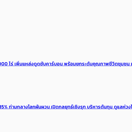
0 ไร่ เพิ่ม​แหล่งดูดซับคาร์บอน พร้อมยกระดับคุณภาพชีวิตชุมชน เ
5% ท่ามกลางโลกผันผวน เปิดกลยุทธ์เชิงรุก บริหารต้นทุน ดูแลห่วงโซ