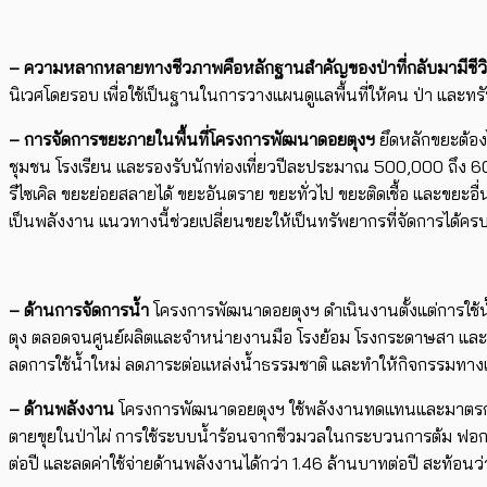
– ความหลากหลายทางชีวภาพคือหลักฐานสำคัญของป่าที่กลับมามีชีว
นิเวศโดยรอบ เพื่อใช้เป็นฐานในการวางแผนดูแลพื้นที่ให้คน ป่า และท
– การจัดการขยะภายในพื้นที่โครงการพัฒนาดอยตุงฯ
ยึดหลักขยะต้องไ
ชุมชน โรงเรียน และรองรับนักท่องเที่ยวปีละประมาณ 500,000 ถึง 6
รีไซเคิล ขยะย่อยสลายได้ ขยะอันตราย ขยะทั่วไป ขยะติดเชื้อ และขยะอ
เป็นพลังงาน แนวทางนี้ช่วยเปลี่ยนขยะให้เป็นทรัพยากรที่จัดการได้ครบ
– ด้านการจัดการน้ำ
โครงการพัฒนาดอยตุงฯ ดำเนินงานตั้งแต่การใช้น
ตุง ตลอดจนศูนย์ผลิตและจำหน่ายงานมือ โรงย้อม โรงกระดาษสา และพื
ลดการใช้น้ำใหม่ ลดภาระต่อแหล่งน้ำธรรมชาติ และทำให้กิจกรรมทาง
– ด้านพลังงาน
โครงการพัฒนาดอยตุงฯ ใช้พลังงานทดแทนและมาตรการอนุร
ตายขุยในป่าไผ่ การใช้ระบบน้ำร้อนจากชีวมวลในกระบวนการต้ม ฟอก แล
ต่อปี และลดค่าใช้จ่ายด้านพลังงานได้กว่า 1.46 ล้านบาทต่อปี สะท้อนว