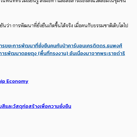
นพื้นที่ที่ร่วมเรียนรู้ ลงมือทำ และสื่อสารเรื่องสิ่งแวดล้อมในชุมชน
นยันว่า การพัฒนาที่ยั่งยืนเกิดขึ้นได้จริง เมื่อคนกับธรรมชาติเติบโตไป
ารขยะ
การพัฒนาที่ยั่งยืน
คนกับป่า
คาร์บอนเครดิต
ดร.ธนพงศ์
การพัฒนาดอยตุง (พื้นที่ทรงงาน) อันเนื่องมาจากพระราชดำริ
nship Economy
ีและวัสดุก่อสร้างเพื่อความยั่งยืน