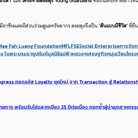
อนต่ำ’
และ
เครือข่ายดอยตุง Young Guardians
ซึ่งเป็นเครือข่ายเยาวชนใ
นที่มีอาชีพและมีส่วนร่วมดูแลทรัพยากร ดอยตุงจึงเป็น
‘ต้นแบบมีชีวิต’
ที่ยื
Mae Fah Luang Foundation
MFLF
SE
Social Enterprise
การจัดก
ลวง ในพระบรมราชูปถัมภ์
มูลนิธิแม่ฟ้าหลวงฯ
เศรษฐกิจหมุนเวียน
โครง
Congress ถอดรหัส Loyalty ยุคใหม่ จาก Transaction สู่ Relatio
าร พร้อมรับโล่ฉลากเขียว 25 ปีต่อเนื่อง ตอกย้ำผู้นำอุตสาหกรรมส