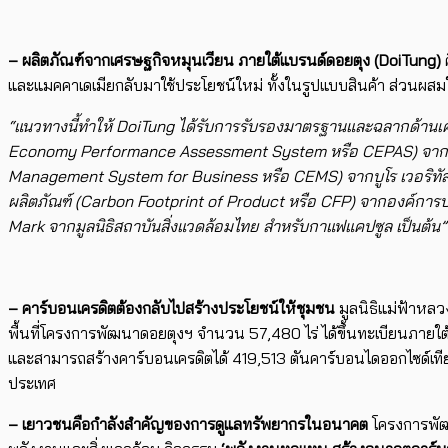
– ผลิตภัณฑ์จากเศรษฐกิจหมุนเวียน ภายใต้แบรนด์ดอยตุง (
DoiTung)
และแมคคาเดเมียกลับมาใช้ประโยชน์ใหม่ ทั้งในรูปแบบสินค้า ส่วนผ
“แนวทางนี้ทำให้ DoiTung ได้รับการรับรองมาตรฐานและฉลากด้านเศ
Economy Performance Assessment System หรือ CEPAS) จากกรม
Management System for Business หรือ CEMS) จากบูโร เวอริทั
ผลิตภัณฑ์ (Carbon Footprint of Product หรือ CFP) จากองค์การบ
Mark จากมูลนิธิสถาบันสิ่งแวดล้อมไทย สำหรับกาแฟแคปซูล เป็นต้น”
–
คาร์บอนเครดิตต้องกลับไปสร้างประโยชน์ให้ชุมชน
มูลนิธิแม่ฟ้าหลว
พื้นที่โครงการพัฒนาดอยตุงฯ จำนวน 57,480 ไร่ ได้ขึ้นทะเบียนภ
และสามารถสร้างคาร์บอนเครดิตได้ 419,513 ตันคาร์บอนไดออกไซด์เทียบ
ประเทศ
– เยาวชนคือกำลังสำคัญของการดูแลทรัพยากรในอนาคต
โครงการพัฒน