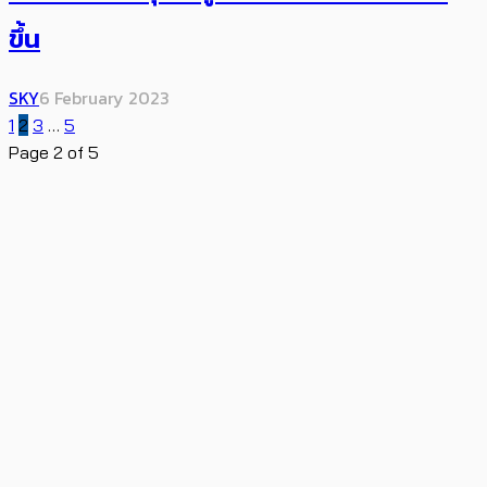
ขึ้น
SKY
6 February 2023
1
2
3
…
5
Page 2 of 5