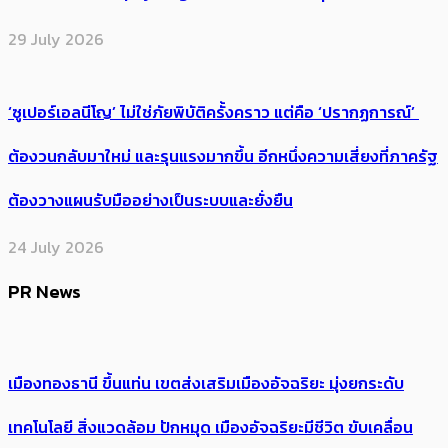
29 July 2026
‘ซูเปอร์เอลนีโญ’ ไม่ใช่ภัยพิบัติครั้งคราว แต่คือ ‘ปรากฏการณ์’ ​
ต้อง​วนกลับมาใหม่ และรุนแรงมากขึ้น อีกหนึ่งความเสี่ยงที่ภาครัฐ
ต้องวางแผนรับมืออย่างเป็นระบบและยั่งยืน
24 July 2026
PR News
เมืองทองธานี ขึ้นแท่น เขตส่งเสริมเมืองอัจฉริยะ มุ่งยกระดับ
เทคโนโลยี สิ่งแวดล้อม ปักหมุด เมืองอัจฉริยะมีชีวิต ขับเคลื่อน