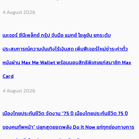
4 August 2026
เมเจอร์ ซีนีเพล็กซ์ กรุ้ป จับมือ แมกซ์ โซลูชัน ยกระดับ
ประสบการณ์ความบันเทิงไร้เงินสด เพิ่มฟีเจอร์ใหม่ชำระค่าตั๋ว
หนังผ่าน Max Me Wallet พร้อมมอบสิทธิพิเศษแก่สมาชิก Max
Card
4 August 2026
เมืองไทยประกันชีวิต จัดงาน “75 ปี เมืองไทยประกันชีวิต 75 ปี
ของคนทัพหน้า” ปลุกสุดยอดพลัง Do It Now แก่ทุกช่องทางการ