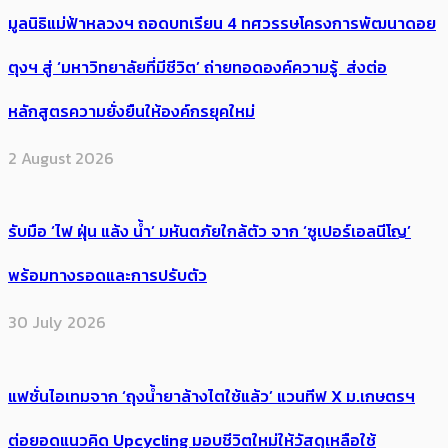
มูลนิธิแม่ฟ้าหลวงฯ ถอดบทเรียน 4 ทศวรรษโครงการพัฒนาดอย
ตุงฯ สู่ ‘มหาวิทยาลัยที่มีชีวิต’ ถ่ายทอดองค์ความรู้ ส่งต่อ
หลักสูตรความยั่งยืนให้องค์กรยุคใหม่
2 August 2026
รับมือ ‘ไฟ ฝุ่น แล้ง น้ำ’ มหันตภัยใกล้ตัว จาก ‘ซูเปอร์เอลนีโญ’
พร้อมทางรอดและการปรับตัว
30 July 2026
แฟชั่นไอเทมจาก ‘ถุงน้ำยาล้างไตใช้แล้ว’ แวนทีฟ X ม.เกษตรฯ
ต่อยอดแนวคิด Upcycling มอบชีวิตใหม่ให้วัสดุเหลือใช้